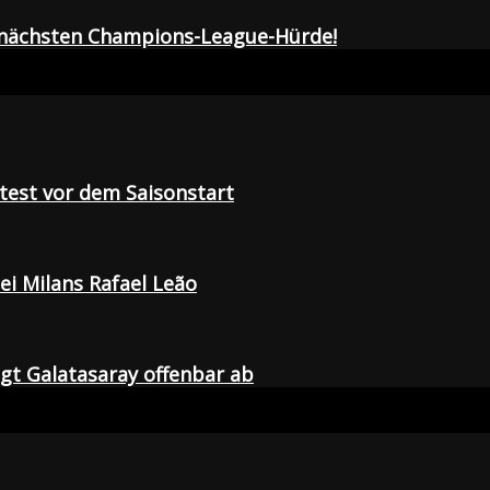
r nächsten Champions-League-Hürde!
tetest vor dem Saisonstart
i Milans Rafael Leão
agt Galatasaray offenbar ab