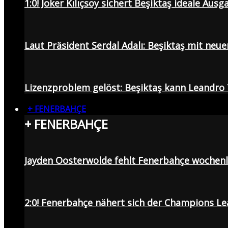
1:0! Joker Kılıçsoy sichert Beşiktaş ideale Aus
Laut Präsident Serdal Adalı: Beşiktaş mit neu
Lizenzproblem gelöst: Beşiktaş kann Leandro 
+ FENERBAHÇE
+ FENERBAHÇE
Jayden Oosterwolde fehlt Fenerbahçe wochen
2:0! Fenerbahçe nähert sich der Champions Lea