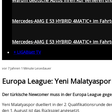
Warum deutsche Autos ihren Ruf verlieren un
Mercedes-AMG E 53 HYBRID 4MATIC+ im Fahrt
Mercedes-AMG E 53 HYBRID 4MATIC+ im Fahrte
+ LIGABlatt TV
vor 7 Jahren
1 Minute Lesedauer
Europa League: Yeni Malatyaspor 
Der türkische Newcomer muss in der Europa League gegen
Yeni Malatyaspor duelliert in der 2. Qualifikationsrunde d
den 1. August ist das Rückspiel angesetzt.