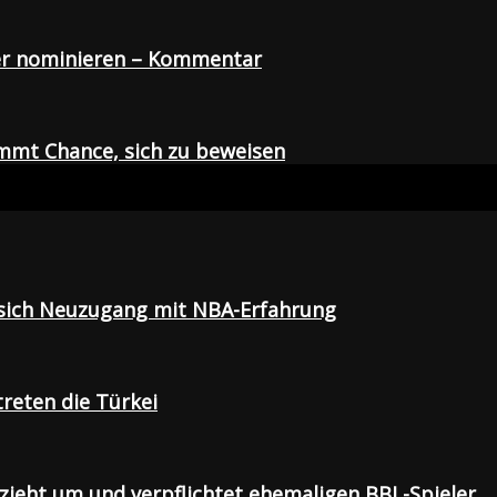
der nominieren – Kommentar
mmt Chance, sich zu beweisen
t sich Neuzugang mit NBA-Erfahrung
treten die Türkei
 zieht um und verpflichtet ehemaligen BBL-Spieler