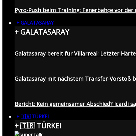
Pyro-Push beim Training: Fenerbahçe vor de
+ GALATASARAY
+ GALATASARAY
Galatasaray bereit für Villarreal: Letzter Här
Galatasaray mit nächstem Transfer-Vorstoß be
Bericht: Kein gemeinsamer Abschied? Icardi s
+ 🇹🇷 TÜRKEI
+ 🇹🇷 TÜRKEI