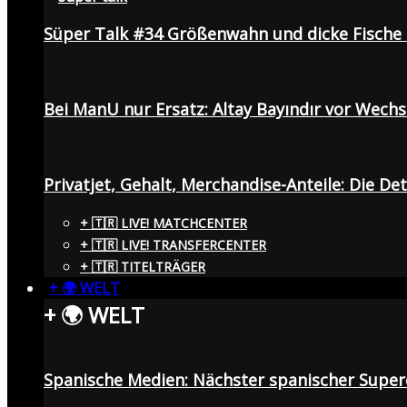
Süper Talk #34 Größenwahn und dicke Fisch
Bei ManU nur Ersatz: Altay Bayındır vor Wech
Privatjet, Gehalt, Merchandise-Anteile: Die De
+ 🇹🇷 LIVE! MATCHCENTER
+ 🇹🇷 LIVE! TRANSFERCENTER
+ 🇹🇷 TITELTRÄGER
+ 🌍 WELT
+ 🌍 WELT
Spanische Medien: Nächster spanischer Superc