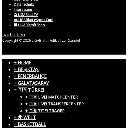
Datenschutz
Impressum
📺 LIGABlatt TV
🎮 LIGABlatt eSport Cup!
🛍️ LIGABlatt® Shop
nach oben
Copyright © 2026 LIGABlatt - Fußball zur Stunde!
+ HOME
+ BEŞİKTAŞ
+ FENERBAHÇE
+ GALATASARAY
+ 🇹🇷 TÜRKEI
+ 🇹🇷 LIVE! MATCHCENTER
+ 🇹🇷 LIVE! TRANSFERCENTER
+ 🇹🇷 TITELTRÄGER
+ 🌍 WELT
+ BASKETBALL