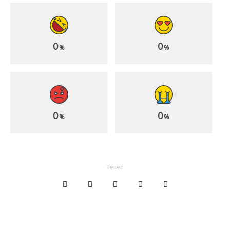
0
0
%
%
0
0
%
%
Teilen