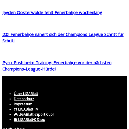
Jayden Oosterwolde fehlt Fenerbahçe wochenlang
2:0! Fenerbahçe nähert sich der Champions League Schritt für
Schritt
Pyro-Push beim Training: Fenerbahçe vor der nächsten
Champions-League-Hürde!
Über LIGABlatt
Datenschutz
Impressum
📺 LIGABlatt TV
🎮 LIGABlatt eSport Cup!
🛍️ LIGABlatt® Shop