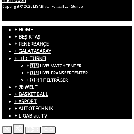
nach oben
Copyright © 2026 LIGABlatt - Fußball zur Stunde!
+ HOME
+ BEŞİKTAŞ
+ FENERBAHÇE
+ GALATASARAY
+ 🇹🇷 TÜRKEI
+ 🇹🇷 LIVE! MATCHCENTER
+ 🇹🇷 LIVE! TRANSFERCENTER
+ 🇹🇷 TITELTRÄGER
+ 🌍 WELT
+ BASKETBALL
+ eSPORT
+ AUTOTECHNIK
+ LIGABlatt TV