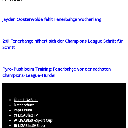
Jayden Oosterwolde fehlt Fenerbahçe wochenlang
2:0! Fenerbahçe nähert sich der Champions League Schritt für
Schritt
Pyro-Push beim Training: Fenerbahçe vor der nächsten
Champions-League-Hürde!
Über LIGABlatt
Datenschutz
Impressum
📺 LIGABlatt TV
🎮 LIGABlatt eSport Cup!
🛍️ LIGABlatt® Shop