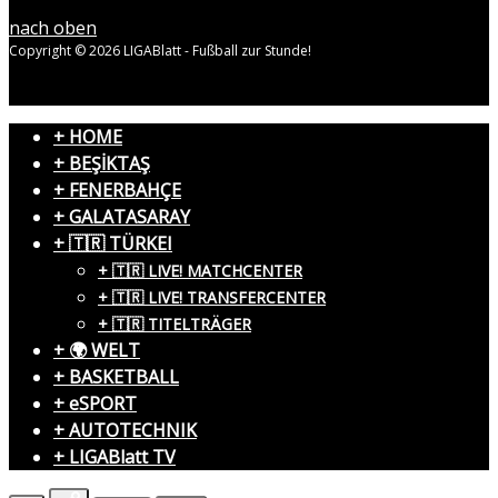
nach oben
Copyright © 2026 LIGABlatt - Fußball zur Stunde!
+ HOME
+ BEŞİKTAŞ
+ FENERBAHÇE
+ GALATASARAY
+ 🇹🇷 TÜRKEI
+ 🇹🇷 LIVE! MATCHCENTER
+ 🇹🇷 LIVE! TRANSFERCENTER
+ 🇹🇷 TITELTRÄGER
+ 🌍 WELT
+ BASKETBALL
+ eSPORT
+ AUTOTECHNIK
+ LIGABlatt TV