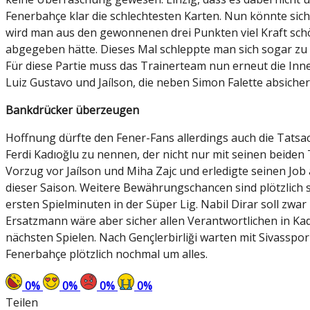
Fenerbahçe klar die schlechtesten Karten. Nun könnte sic
wird man aus den gewonnenen drei Punkten viel Kraft schöp
abgegeben hätte. Dieses Mal schleppte man sich sogar zu z
Für diese Partie muss das Trainerteam nun erneut die Inn
Luiz Gustavo und Jaílson, die neben Simon Falette absich
Bankdrücker überzeugen
Hoffnung dürfte den Fener-Fans allerdings auch die Tatsach
Ferdi Kadıoğlu zu nennen, der nicht nur mit seinen beiden
Vorzug vor Jaílson und Miha Zajc und erledigte seinen Job 
dieser Saison. Weitere Bewährungschancen sind plötzlich 
ersten Spielminuten in der Süper Lig. Nabil Dirar soll zwa
Ersatzmann wäre aber sicher allen Verantwortlichen in Kad
nächsten Spielen. Nach Gençlerbirliği warten mit Sivasspo
Fenerbahçe plötzlich nochmal um alles.
0
%
0
%
0
%
0
%
Teilen