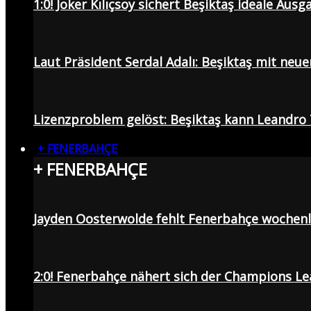
1:0! Joker Kılıçsoy sichert Beşiktaş ideale Aus
Laut Präsident Serdal Adalı: Beşiktaş mit neu
Lizenzproblem gelöst: Beşiktaş kann Leandro 
+ FENERBAHÇE
+ FENERBAHÇE
Jayden Oosterwolde fehlt Fenerbahçe wochen
2:0! Fenerbahçe nähert sich der Champions Lea