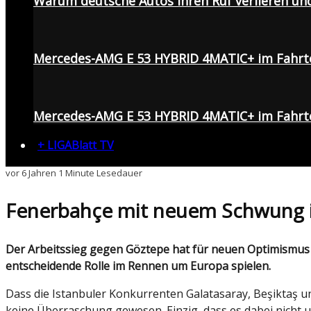
Warum deutsche Autos ihren Ruf verlieren un
Mercedes-AMG E 53 HYBRID 4MATIC+ im Fahrt
Mercedes-AMG E 53 HYBRID 4MATIC+ im Fahrte
+ LIGABlatt TV
vor 6 Jahren
1 Minute Lesedauer
Fenerbahçe mit neuem Schwung
D
er Arbeitssieg gegen Göztepe hat für neuen Optimismus
entscheidende Rolle im Rennen um Europa spielen.
Dass die Istanbuler Konkurrenten Galatasaray, Beşiktaş 
keine Überraschung gewesen. Einzig, dass es dabei nicht u