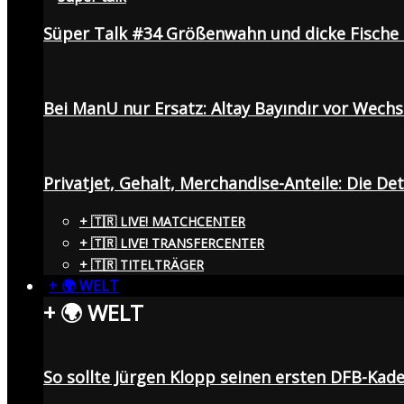
Süper Talk #34 Größenwahn und dicke Fisch
Bei ManU nur Ersatz: Altay Bayındır vor Wech
Privatjet, Gehalt, Merchandise-Anteile: Die De
+ 🇹🇷 LIVE! MATCHCENTER
+ 🇹🇷 LIVE! TRANSFERCENTER
+ 🇹🇷 TITELTRÄGER
+ 🌍 WELT
+ 🌍 WELT
So sollte Jürgen Klopp seinen ersten DFB-Ka