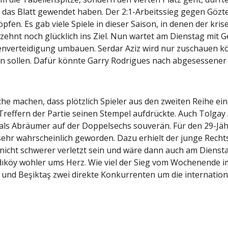
h das Blatt gewendet haben. Der 2:1-Arbeitssieg gegen Gözt
fen. Es gab viele Spiele in dieser Saison, in denen der kri
ehnt noch glücklich ins Ziel. Nun wartet am Dienstag mit Ge
enverteidigung umbauen. Serdar Aziz wird nur zuschauen kö
ern sollen. Dafür könnte Garry Rodrigues nach abgesessene
e machen, dass plötzlich Spieler aus den zweiten Reihe eine 
 Treffern der Partie seinen Stempel aufdrückte. Auch Tolgay
als Abräumer auf der Doppelsechs souverän. Für den 29-Jähri
sehr wahrscheinlich geworden. Dazu erhielt der junge Recht
r nicht schwerer verletzt sein und wäre dann auch am Dienst
ıköy wohler ums Herz. Wie viel der Sieg vom Wochenende im E
r und Beşiktaş zwei direkte Konkurrenten um die internation