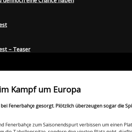
d dennoch eine Chance haben
est
st – Teaser
 im Kampf um Europa
 bei
Fenerbahçe
gesorgt. Plötzlich überzeugen sogar die Sp
und Fenerbahçe zum Saisonendspurt verbissen um einen Pla
m die Tabellenspitze, sondern den vierten Platz geht, dürft