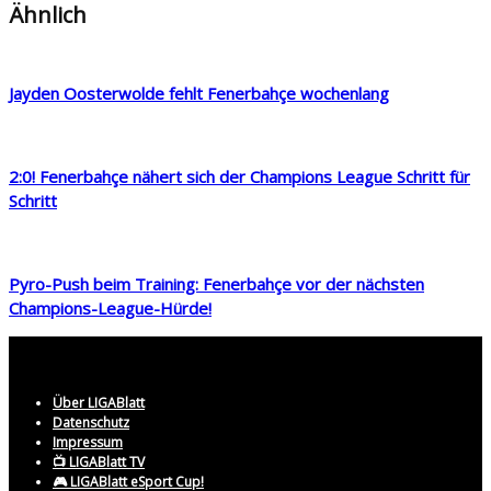
Ähnlich
Jayden Oosterwolde fehlt Fenerbahçe wochenlang
2:0! Fenerbahçe nähert sich der Champions League Schritt für
Schritt
Pyro-Push beim Training: Fenerbahçe vor der nächsten
Champions-League-Hürde!
Über LIGABlatt
Datenschutz
Impressum
📺 LIGABlatt TV
🎮 LIGABlatt eSport Cup!