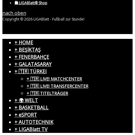
🛍️ LIGABlatt® Shop
nach oben
Copyright © 2026 LIGABlatt - Fußball zur Stunde!
+ HOME
+ BEŞİKTAŞ
+ FENERBAHÇE
+ GALATASARAY
+ 🇹🇷 TÜRKEI
+ 🇹🇷 LIVE! MATCHCENTER
+ 🇹🇷 LIVE! TRANSFERCENTER
+ 🇹🇷 TITELTRÄGER
+ 🌍 WELT
+ BASKETBALL
+ eSPORT
+ AUTOTECHNIK
+ LIGABlatt TV