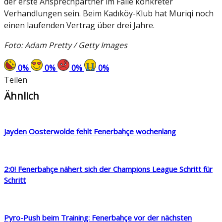
der erste Ansprechpartner im Falle konkreter
Verhandlungen sein. Beim Kadıköy-Klub hat Muriqi noch
einen laufenden Vertrag über drei Jahre.
Foto: Adam Pretty / Getty Images
0
%
0
%
0
%
0
%
Teilen
Ähnlich
Jayden Oosterwolde fehlt Fenerbahçe wochenlang
2:0! Fenerbahçe nähert sich der Champions League Schritt für
Schritt
Pyro-Push beim Training: Fenerbahçe vor der nächsten