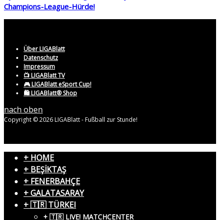
Champions-League-Hürde!
Über LIGABlatt
Datenschutz
Impressum
📺 LIGABlatt TV
🎮 LIGABlatt eSport Cup!
🛍️ LIGABlatt® Shop
nach oben
Copyright © 2026 LIGABlatt - Fußball zur Stunde!
+ HOME
+ BEŞİKTAŞ
+ FENERBAHÇE
+ GALATASARAY
+ 🇹🇷 TÜRKEI
+ 🇹🇷 LIVE! MATCHCENTER