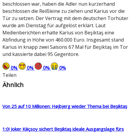
beschlossen war, haben die Adler nun kurzerhand
beschlossen die Reißleine zu ziehen und Karius vor die
Tür zu setzen. Der Vertrag mit dem deutschen Torhüter
wurde am Dienstag für aufgelöst erklärt. Laut
Medienberichten erhalte Karius von Beşiktaş eine
Abfindung in Höhe von 460.000 Euro. Insgesamt stand
Karius in knapp zwei Saisons 67 Mal für Beşiktaş im Tor
und kassierte dabei 95 Gegentore.
0
%
0
%
0
%
0
%
Teilen
Ähnlich
Von 25 auf 10 Millionen: Højbjerg wieder Thema bei Beşiktaş
1:0! Joker Kılıçsoy sichert Beşiktaş ideale Ausgangslage fürs