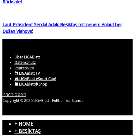
Rückspiel
Laut Präsident Serdal Adalı: Beşiktaş mit neuem Anlauf bei
Dušan Vlahović
Über LIGABlatt
Datenschutz
Impressum
📺 LIGABlatt TV
🎮 LIGABlatt eSport Cup!
🛍️ LIGABlatt® Shop
nach oben
Copyright © 2026 LIGABlatt - Fußball zur Stunde!
+ HOME
+ BEŞİKTAŞ