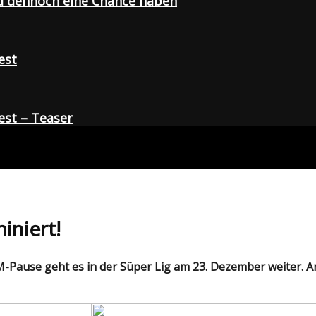
d dennoch eine Chance haben
est
st – Teaser
iniert!