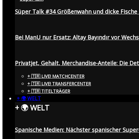
Süper Talk #34 Größenwahn und dicke Fisch
Bei ManU nur Ersatz: Altay Bayındır vor Wech
Privatjet, Gehalt, Merchandise-Anteile: Die De
+ 🇹🇷 LIVE! MATCHCENTER
+ 🇹🇷 LIVE! TRANSFERCENTER
+ 🇹🇷 TITELTRÄGER
+ 🌍 WELT
+ 🌍 WELT
Spanische Medien: Nächster spanischer Superc