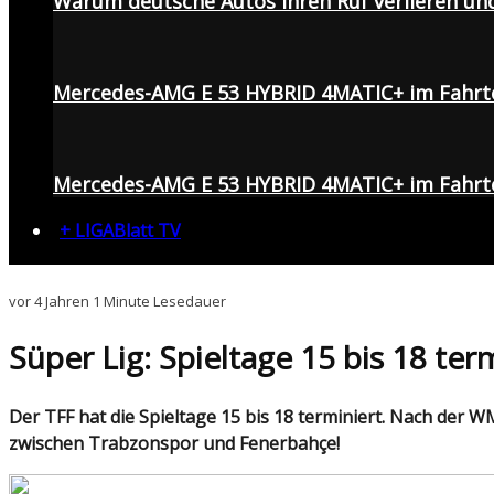
Warum deutsche Autos ihren Ruf verlieren un
Mercedes-AMG E 53 HYBRID 4MATIC+ im Fahrt
Mercedes-AMG E 53 HYBRID 4MATIC+ im Fahrte
+ LIGABlatt TV
vor 4 Jahren
1 Minute Lesedauer
Süper Lig: Spieltage 15 bis 18 term
Der TFF hat die Spieltage 15 bis 18 terminiert. Nach der WM-Pause geht es in der Süper Lig am 23. Dezember weiter. Am 24. Dezember kommt es zum hitzigen Duell
zwischen Trabzonspor und Fenerbahçe!