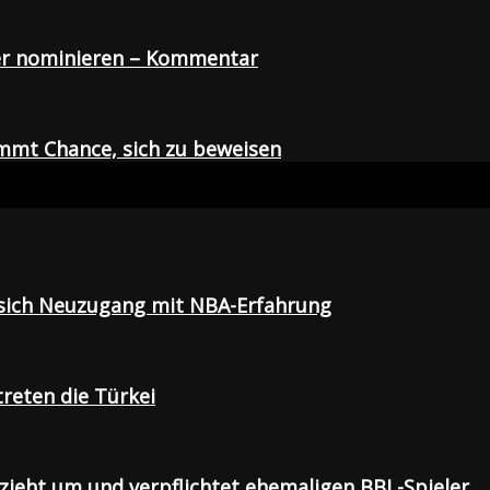
der nominieren – Kommentar
mmt Chance, sich zu beweisen
t sich Neuzugang mit NBA-Erfahrung
treten die Türkei
 zieht um und verpflichtet ehemaligen BBL-Spieler