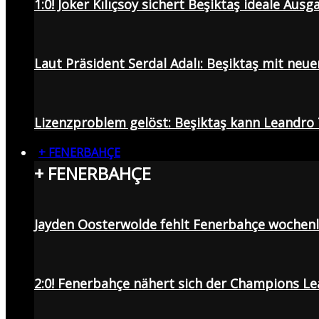
1:0! Joker Kılıçsoy sichert Beşiktaş ideale Aus
Laut Präsident Serdal Adalı: Beşiktaş mit neu
Lizenzproblem gelöst: Beşiktaş kann Leandro 
+ FENERBAHÇE
+ FENERBAHÇE
Jayden Oosterwolde fehlt Fenerbahçe wochen
2:0! Fenerbahçe nähert sich der Champions Lea