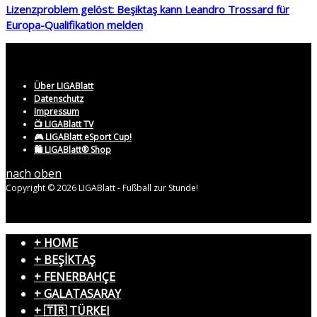
Lizenzproblem gelöst: Beşiktaş kann Leandro Trossard für
Europa-Qualifikation melden
Über LIGABlatt
Datenschutz
Impressum
📺 LIGABlatt TV
🎮 LIGABlatt eSport Cup!
🛍️ LIGABlatt® Shop
nach oben
Copyright © 2026 LIGABlatt - Fußball zur Stunde!
+ HOME
+ BEŞİKTAŞ
+ FENERBAHÇE
+ GALATASARAY
+ 🇹🇷 TÜRKEI