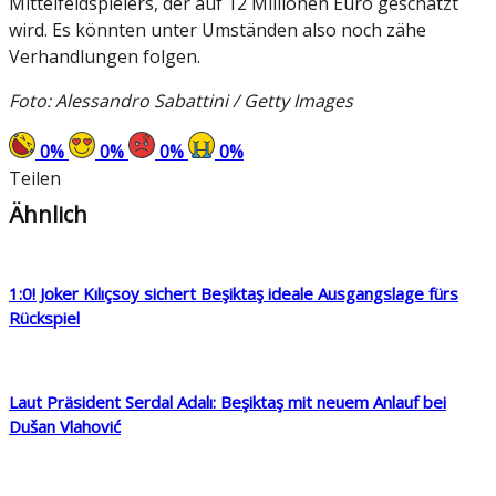
Mittelfeldspielers, der auf 12 Millionen Euro geschätzt
wird. Es könnten unter Umständen also noch zähe
Verhandlungen folgen.
Foto: Alessandro Sabattini / Getty Images
0
%
0
%
0
%
0
%
Teilen
Ähnlich
1:0! Joker Kılıçsoy sichert Beşiktaş ideale Ausgangslage fürs
Rückspiel
Laut Präsident Serdal Adalı: Beşiktaş mit neuem Anlauf bei
Dušan Vlahović