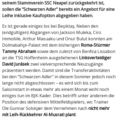
seinem Stammverein SSC Neapel zurückgekehrt ist,
sollen die "Schwarzen Adler" bereits ein Angebot für eine
Leihe inklusive Kaufoption abgegeben haben.
Es ist gerade einiges los bei Beşiktaş. Neben den
(endgültigen) Abgängen von Jackson Muleka, Ciro
Immobile, Arthur Masuaku und Onur Bulut konnten am
Dolmabahçe-Palast mit dem bisherigen
Roma-Stürmer
Tammy Abraham
sowie dem zuletzt von Benfica Lissabon
an die TSG Hoffenheim ausgeliehenen
Linksverteidiger
David Jurásek
zwei vielversprechende Neuzugänge
präsentiert werden. Damit sind die Transferaktivitäten
bei den "Schwarzen Adler" in diesem Sommer jedoch noch
lange nicht abgeschlossen – es wird sich bis zum
Saisonstart in etwas mehr als einem Monat wohl noch
einiges tun im BJK-Kader. Dies betrifft unter anderem die
Position des defensiven Mittelfeldspielers, wo Trainer
Ole Gunnar Solskjær dem Vernehmen nach
nicht mehr
mit Leih-Rückkehrer Al-Musrati plant
.