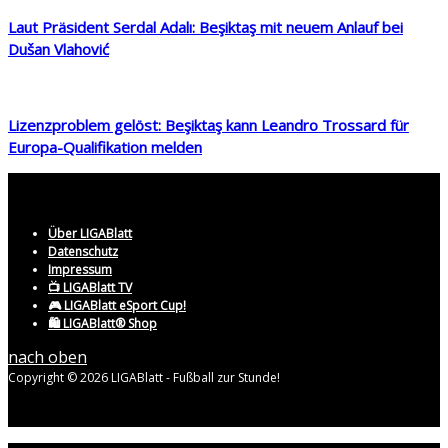
Laut Präsident Serdal Adalı: Beşiktaş mit neuem Anlauf bei
Dušan Vlahović
Lizenzproblem gelöst: Beşiktaş kann Leandro Trossard für
Europa-Qualifikation melden
Über LIGABlatt
Datenschutz
Impressum
📺 LIGABlatt TV
🎮 LIGABlatt eSport Cup!
🛍️ LIGABlatt® Shop
nach oben
Copyright © 2026 LIGABlatt - Fußball zur Stunde!