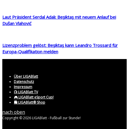
Laut Präsident Serdal Adalı: Beşiktaş mit neuem Anlauf bei
Dušan Vlahović
Lizenzproblem gelöst: Beşiktaş kann Leandro Trossard für
Europa-Qualifikation melden
Über LIGABlatt
Datenschutz
Impressum
📺 LIGABlatt TV
🎮 LIGABlatt eSport Cup!
🛍️ LIGABlatt® Shop
nach oben
Copyright © 2026 LIGABlatt - Fußball zur Stunde!