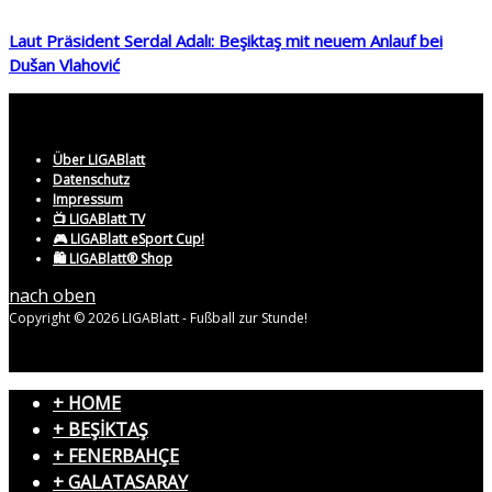
Laut Präsident Serdal Adalı: Beşiktaş mit neuem Anlauf bei
Dušan Vlahović
Über LIGABlatt
Datenschutz
Impressum
📺 LIGABlatt TV
🎮 LIGABlatt eSport Cup!
🛍️ LIGABlatt® Shop
nach oben
Copyright © 2026 LIGABlatt - Fußball zur Stunde!
+ HOME
+ BEŞİKTAŞ
+ FENERBAHÇE
+ GALATASARAY