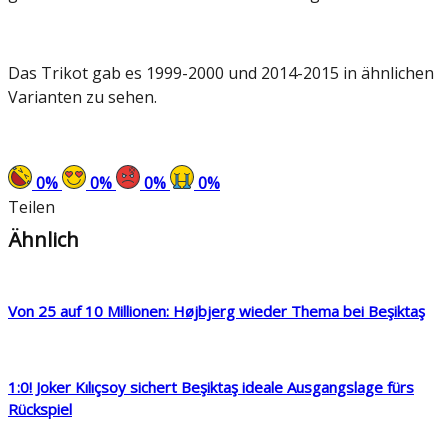
Das Trikot gab es 1999-2000 und 2014-2015 in ähnlichen
Varianten zu sehen.
0
%
0
%
0
%
0
%
Teilen
Ähnlich
Von 25 auf 10 Millionen: Højbjerg wieder Thema bei Beşiktaş
1:0! Joker Kılıçsoy sichert Beşiktaş ideale Ausgangslage fürs
Rückspiel