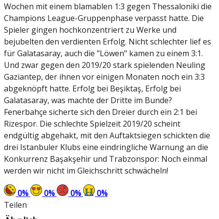
Wochen mit einem blamablen 1:3 gegen Thessaloniki die
Champions League-Gruppenphase verpasst hatte. Die
Spieler gingen hochkonzentriert zu Werke und
bejubelten den verdienten Erfolg. Nicht schlechter lief es
für Galatasaray, auch die "Löwen" kamen zu einem 3:1.
Und zwar gegen den 2019/20 stark spielenden Neuling
Gaziantep, der ihnen vor einigen Monaten noch ein 3:3
abgeknöpft hatte. Erfolg bei Beşiktaş, Erfolg bei
Galatasaray, was machte der Dritte im Bunde?
Fenerbahçe sicherte sich den Dreier durch ein 2:1 bei
Rizespor. Die schlechte Spielzeit 2019/20 scheint
endgültig abgehakt, mit den Auftaktsiegen schickten die
drei Istanbuler Klubs eine eindringliche Warnung an die
Konkurrenz Başakşehir und Trabzonspor: Noch einmal
werden wir nicht im Gleichschritt schwächeln!
0
%
0
%
0
%
0
%
Teilen