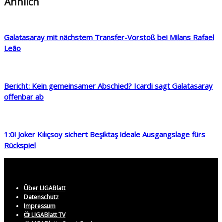
Ähnlich
Galatasaray mit nächstem Transfer-Vorstoß bei Milans Rafael
Leão
Bericht: Kein gemeinsamer Abschied? Icardi sagt Galatasaray
offenbar ab
1:0! Joker Kılıçsoy sichert Beşiktaş ideale Ausgangslage fürs
Rückspiel
Über LIGABlatt
Datenschutz
Impressum
📺 LIGABlatt TV