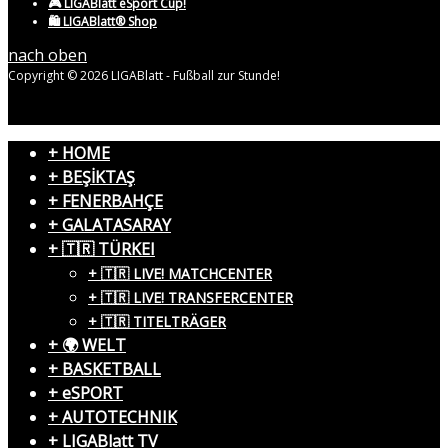
🎮 LIGABlatt eSport Cup!
🛍️ LIGABlatt® Shop
nach oben
Copyright © 2026 LIGABlatt - Fußball zur Stunde!
+ HOME
+ BEŞİKTAŞ
+ FENERBAHÇE
+ GALATASARAY
+ 🇹🇷 TÜRKEI
+ 🇹🇷 LIVE! MATCHCENTER
+ 🇹🇷 LIVE! TRANSFERCENTER
+ 🇹🇷 TITELTRÄGER
+ 🌍 WELT
+ BASKETBALL
+ eSPORT
+ AUTOTECHNIK
+ LIGABlatt TV