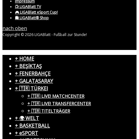
Impressum
📺 LIGABlatt TV
🎮 LIGABlatt eSport Cup!
🛍️ LIGABlatt® Shop
nach oben
Copyright © 2026 LIGABlatt - Fußball zur Stunde!
+ HOME
+ BEŞİKTAŞ
+ FENERBAHÇE
+ GALATASARAY
+ 🇹🇷 TÜRKEI
+ 🇹🇷 LIVE! MATCHCENTER
+ 🇹🇷 LIVE! TRANSFERCENTER
+ 🇹🇷 TITELTRÄGER
+ 🌍 WELT
+ BASKETBALL
+ eSPORT