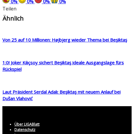
0
%
0
%
0
%
0
%
Teilen
Ähnlich
Von 25 auf 10 Millionen: Højbjerg wieder Thema bei Beşiktaş
1:0! Joker Kılıçsoy sichert Beşiktaş ideale Ausgangslage fürs
Rückspiel
Laut Präsident Serdal Adalı: Beşiktaş mit neuem Anlauf bei
Dušan Vlahović
Über LIGABlatt
Datenschutz