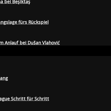
a bei Beşiktaş
gangslage fürs Rückspiel
em Anlauf bei Dušan Vlahović
lang
gue Schritt für Schritt