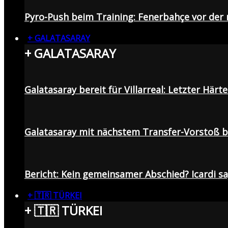
Pyro-Push beim Training: Fenerbahçe vor de
+ GALATASARAY
+ GALATASARAY
Galatasaray bereit für Villarreal: Letzter Här
Galatasaray mit nächstem Transfer-Vorstoß be
Bericht: Kein gemeinsamer Abschied? Icardi s
+ 🇹🇷 TÜRKEI
+ 🇹🇷 TÜRKEI