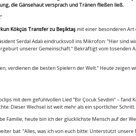
erung, die Gänsehaut versprach und Tränen fließen ließ.
t
"
kun Kökçüs Transfer zu Beşiktaş
mit einer besonderen Art 
sident Serdal Adalı eindrucksvoll ins Mikrofon: "Hier sind w
rgeburt unserer Gemeinschaft." Bekräftigt vom tosenden App
en, verdienen die besten Spielern der Welt." Heute zeigen wi
lips mit dem gefühlvollen Lied "Bir Çocuk Sevdim" – fand K
te: Dieser Wechsel ist weit mehr als ein sportlicher Schritt
e Familie, heute bin ich der glücklichste Mensch auf der Wel
 weiter bat: "Alles, was ich von euch bitte: Unterstützt unse