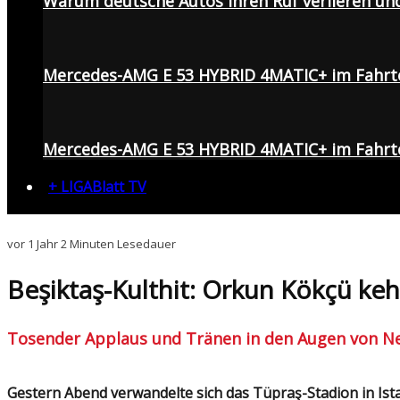
Warum deutsche Autos ihren Ruf verlieren un
Mercedes-AMG E 53 HYBRID 4MATIC+ im Fahrt
Mercedes-AMG E 53 HYBRID 4MATIC+ im Fahrte
+ LIGABlatt TV
vor 1 Jahr
2 Minuten Lesedauer
Beşiktaş-Kulthit: Orkun Kökçü k
Tosender Applaus und Tränen in den Augen von 
Gestern Abend verwandelte sich das Tüpraş-Stadion in Istanbul in einen Ort der Magie und Leidenschaft: Orkun Kökçü, die Kindheitsliebe Schwarz-Weißer Herzen,