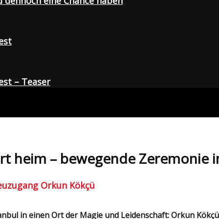
d dennoch eine Chance haben
est
st – Teaser
ehrt heim – bewegende Zeremonie 
Neuzugang Orkun Kökçü