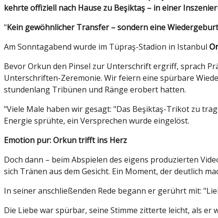
kehrte offiziell nach Hause zu Beşiktaş – in einer Inszeni
"
Kein gewöhnlicher Transfer – sondern eine Wiedergebur
Am Sonntagabend wurde im Tüpraş-Stadion in Istanbul
Or
Bevor Orkun den Pinsel zur Unterschrift ergriff, sprach Prä
Unterschriften-Zeremonie. Wir feiern eine spürbare Wiede
stundenlang Tribünen und Ränge erobert hatten.
"Viele Male haben wir gesagt: "Das Beşiktaş-Trikot zu trag
Energie sprühte, ein Versprechen wurde eingelöst.
Emotion pur: Orkun trifft ins Herz
Doch dann – beim Abspielen des eigens produzierten Videoc
sich Tränen aus dem Gesicht. Ein Moment, der deutlich mach
In seiner anschließenden Rede begann er gerührt mit: "Lieb
Die Liebe war spürbar, seine Stimme zitterte leicht, als er