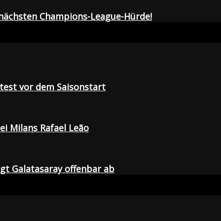
r nächsten Champions-League-Hürde!
tetest vor dem Saisonstart
i Milans Rafael Leão
agt Galatasaray offenbar ab