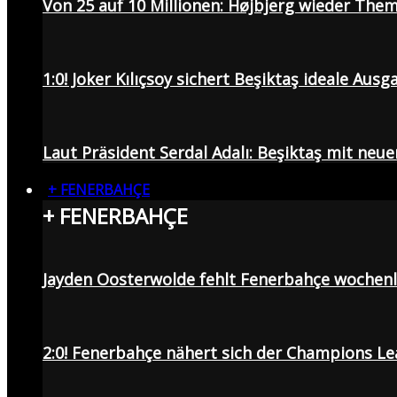
Von 25 auf 10 Millionen: Højbjerg wieder Them
1:0! Joker Kılıçsoy sichert Beşiktaş ideale Aus
Laut Präsident Serdal Adalı: Beşiktaş mit neu
+ FENERBAHÇE
+ FENERBAHÇE
Jayden Oosterwolde fehlt Fenerbahçe wochen
2:0! Fenerbahçe nähert sich der Champions Lea