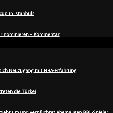
up in Istanbul?
der nominieren – Kommentar
t sich Neuzugang mit NBA-Erfahrung
treten die Türkei
 zieht um und verpflichtet ehemaligen BBL-Spieler