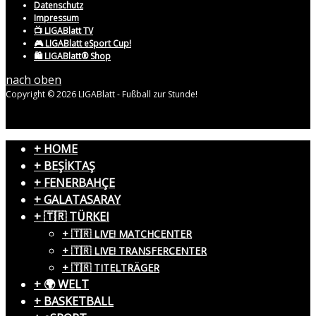
Datenschutz
Impressum
📺 LIGABlatt TV
🎮 LIGABlatt eSport Cup!
🛍️ LIGABlatt® Shop
nach oben
Copyright © 2026 LIGABlatt - Fußball zur Stunde!
+ HOME
+ BEŞİKTAŞ
+ FENERBAHÇE
+ GALATASARAY
+ 🇹🇷 TÜRKEI
+ 🇹🇷 LIVE! MATCHCENTER
+ 🇹🇷 LIVE! TRANSFERCENTER
+ 🇹🇷 TITELTRÄGER
+ 🌍 WELT
+ BASKETBALL