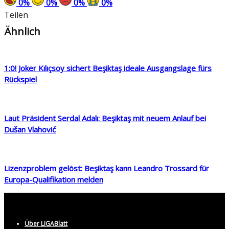
0
%
0
%
0
%
0
%
Teilen
Ähnlich
1:0! Joker Kılıçsoy sichert Beşiktaş ideale Ausgangslage fürs
Rückspiel
Laut Präsident Serdal Adalı: Beşiktaş mit neuem Anlauf bei
Dušan Vlahović
Lizenzproblem gelöst: Beşiktaş kann Leandro Trossard für
Europa-Qualifikation melden
Über LIGABlatt