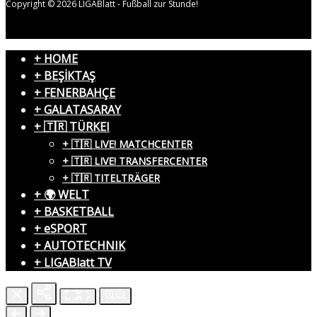
Copyright © 2026 LIGABlatt - Fußball zur Stunde!
+ HOME
+ BEŞİKTAŞ
+ FENERBAHÇE
+ GALATASARAY
+ 🇹🇷 TÜRKEI
+ 🇹🇷 LIVE! MATCHCENTER
+ 🇹🇷 LIVE! TRANSFERCENTER
+ 🇹🇷 TITELTRÄGER
+ 🌍 WELT
+ BASKETBALL
+ eSPORT
+ AUTOTECHNIK
+ LIGABlatt TV