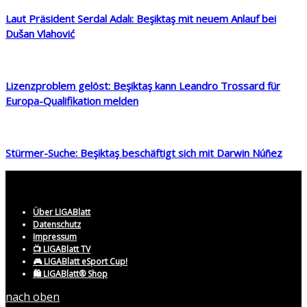
Laut Präsident Serdal Adalı: Beşiktaş mit neuem Anlauf bei
Dušan Vlahović
Lizenzproblem gelöst: Beşiktaş kann Leandro Trossard für
Europa-Qualifikation melden
Stürmer-Suche: Beşiktaş beschäftigt sich mit Darwin Núñez
Über LIGABlatt
Datenschutz
Impressum
📺 LIGABlatt TV
🎮 LIGABlatt eSport Cup!
🛍️ LIGABlatt® Shop
nach oben