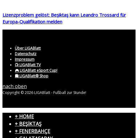
Lizenzproblem gelöst: Beşiktaş kann Leandro Trossard für
Europa-Qualifikation melden
Über LIGABlatt
Datenschutz
Impressum
📺 LIGABlatt TV
🎮 LIGABlatt eSport Cup!
🛍️ LIGABlatt® Shop
nach oben
Copyright © 2026 LIGABlatt - Fußball zur Stunde!
+ HOME
+ BEŞİKTAŞ
+ FENERBAHÇE