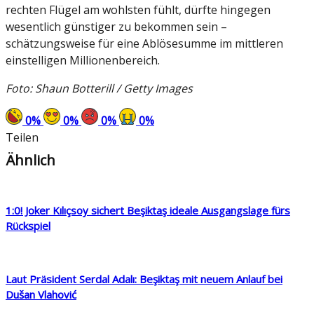
rechten Flügel am wohlsten fühlt, dürfte hingegen
wesentlich günstiger zu bekommen sein –
schätzungsweise für eine Ablösesumme im mittleren
einstelligen Millionenbereich.
Foto: Shaun Botterill / Getty Images
0
%
0
%
0
%
0
%
Teilen
Ähnlich
1:0! Joker Kılıçsoy sichert Beşiktaş ideale Ausgangslage fürs
Rückspiel
Laut Präsident Serdal Adalı: Beşiktaş mit neuem Anlauf bei
Dušan Vlahović