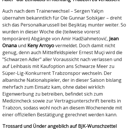
Auch nach dem Trainerwechsel – Sergen Yalçın
übernahm bekanntlich für Ole Gunnar Solskjær – dreht
sich das Personalkarussell bei Beşiktaş munter weiter. So
wurden in dieser Woche die (teilweise vorerst
temporären) Abgänge von Amir Hadžiahmetović,
Jean
Onana
und
Keny Arroyo
vermeldet. Doch damit nicht
genug, denn auch Mittelfeldspieler Ernest Muçi wird die
"Schwarzen Adler" aller Voraussicht nach verlassen und
auf Leihbasis mit Kaufoption ans Schwarze Meer zu
Süper-Lig-Konkurrent Trabzonspor wechseln. Der
albanische Nationalspieler, der in dieser Saison bislang
mehrfach zum Einsatz kam, ohne dabei wirklich
Eigenwerbung zu betreiben, befindet sich zum
Medizincheck sowie zur Vertragsunterschrift bereits in
Trabzon, sodass wohl noch an diesem Wochenende mit
einer offiziellen Bestätigung gerechnet werden kann.
Trossard und Ünder angeblich auf BJK-Wunschzettel