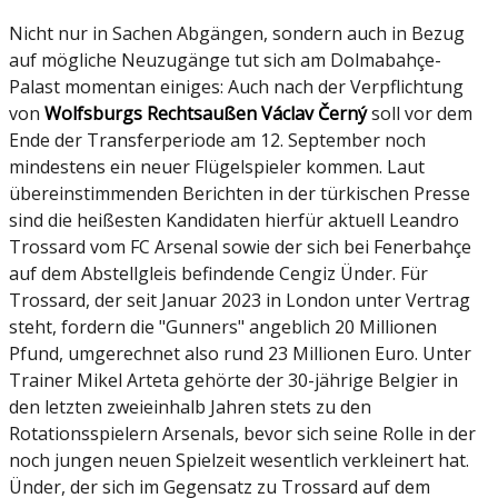
Nicht nur in Sachen Abgängen, sondern auch in Bezug
auf mögliche Neuzugänge tut sich am Dolmabahçe-
Palast momentan einiges: Auch nach der Verpflichtung
von
Wolfsburgs Rechtsaußen Václav Černý
soll vor dem
Ende der Transferperiode am 12. September noch
mindestens ein neuer Flügelspieler kommen. Laut
übereinstimmenden Berichten in der türkischen Presse
sind die heißesten Kandidaten hierfür aktuell Leandro
Trossard vom FC Arsenal sowie der sich bei Fenerbahçe
auf dem Abstellgleis befindende Cengiz Ünder. Für
Trossard, der seit Januar 2023 in London unter Vertrag
steht, fordern die "Gunners" angeblich 20 Millionen
Pfund, umgerechnet also rund 23 Millionen Euro. Unter
Trainer Mikel Arteta gehörte der 30-jährige Belgier in
den letzten zweieinhalb Jahren stets zu den
Rotationsspielern Arsenals, bevor sich seine Rolle in der
noch jungen neuen Spielzeit wesentlich verkleinert hat.
Ünder, der sich im Gegensatz zu Trossard auf dem