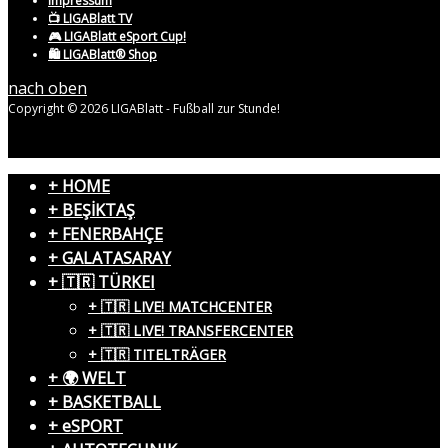
Impressum
📺 LIGABlatt TV
🎮 LIGABlatt eSport Cup!
🛍️ LIGABlatt® Shop
nach oben
Copyright © 2026 LIGABlatt - Fußball zur Stunde!
+ HOME
+ BEŞİKTAŞ
+ FENERBAHÇE
+ GALATASARAY
+ 🇹🇷 TÜRKEI
+ 🇹🇷 LIVE! MATCHCENTER
+ 🇹🇷 LIVE! TRANSFERCENTER
+ 🇹🇷 TITELTRÄGER
+ 🌍 WELT
+ BASKETBALL
+ eSPORT