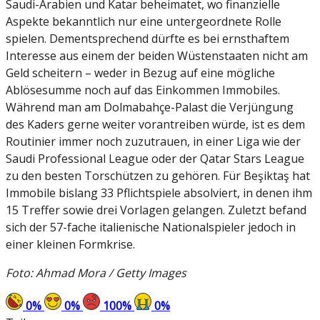
Saudi-Arabien und Katar beheimatet, wo finanzielle
Aspekte bekanntlich nur eine untergeordnete Rolle
spielen. Dementsprechend dürfte es bei ernsthaftem
Interesse aus einem der beiden Wüstenstaaten nicht am
Geld scheitern – weder in Bezug auf eine mögliche
Ablösesumme noch auf das Einkommen Immobiles.
Während man am Dolmabahçe-Palast die Verjüngung
des Kaders gerne weiter vorantreiben würde, ist es dem
Routinier immer noch zuzutrauen, in einer Liga wie der
Saudi Professional League oder der Qatar Stars League
zu den besten Torschützen zu gehören. Für Beşiktaş hat
Immobile bislang 33 Pflichtspiele absolviert, in denen ihm
15 Treffer sowie drei Vorlagen gelangen. Zuletzt befand
sich der 57-fache italienische Nationalspieler jedoch in
einer kleinen Formkrise.
Foto: Ahmad Mora / Getty Images
0
%
0
%
100
%
0
%