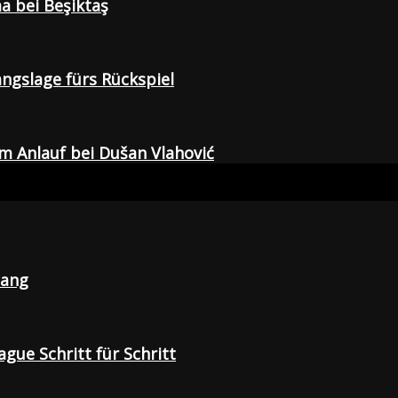
a bei Beşiktaş
gangslage fürs Rückspiel
em Anlauf bei Dušan Vlahović
lang
gue Schritt für Schritt