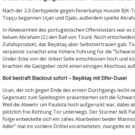
Nach der 2:3-Derbypleite gegen Fenerbahçe musste BJK-T
Topçu begannen Uçan und Djalo, außerdem spielte Abraham
In Abwesenheit des portugiesischen Offensivstars war es d
bekam Abraham (2.) den Ball von Touré. Noch entscheidend
Zufallsprodukt, das Beşiktaş aber Selbstvertrauen gab. Tou
verpasste zunächst eine höhere Führung für die "Schwarzen 
Ünder-Ecke von der linken Seite entschlossen hoch und k
brachten die Gastgeber nicht einen einzigen Abschluss auf
Boli bestraft Blackout sofort – Beşiktaş mit Elfer-Dusel
Ucan, der sich gegen Ende des ersten Durchgangs leicht ve
Gegensatz zum Spielbeginn präsentierten sich die Schwarz
Weil die Abwehr um Paulista hoch aufgerückt war, dabei ab
plötzlich frei Richtung Tor unterwegs. Der Stürmer ließ Pa
Folge entwickelte sich ein zähes Abarbeiten beider Manns
Adler" mal ins vordere Drittel vorarbeiteten, mangelte es