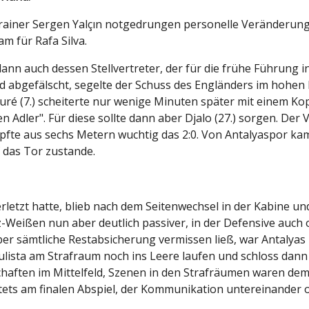
rainer Sergen Yalçın notgedrungen personelle Veränderun
 für Rafa Silva.
ann auch dessen Stellvertreter, der für die frühe Führung i
 abgefälscht, segelte der Schuss des Engländers im hohen 
ré (7.) scheiterte nur wenige Minuten später mit einem Kopf
Adler". Für diese sollte dann aber Djalo (27.) sorgen. Der V
öpfte aus sechs Metern wuchtig das 2:0. Von Antalyaspor k
 das Tor zustande.
rletzt hatte, blieb nach dem Seitenwechsel in der Kabine un
-Weißen nun aber deutlich passiver, in der Defensive auch 
er sämtliche Restabsicherung vermissen ließ, war Antalyas B
ulista am Strafraum noch ins Leere laufen und schloss dann t
chaften im Mittelfeld, Szenen in den Strafräumen waren de
 stets am finalen Abspiel, der Kommunikation untereinander 