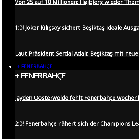
Von 25 auf 10 Millionen: Højbjerg wieder Them
1:0! Joker Kılıçsoy sichert Beşiktaş ideale Aus
Laut Präsident Serdal Adalı: Beşiktaş mit neu
+ FENERBAHÇE
+ FENERBAHÇE
Jayden Oosterwolde fehlt Fenerbahçe wochen
2:0! Fenerbahçe nähert sich der Champions Lea