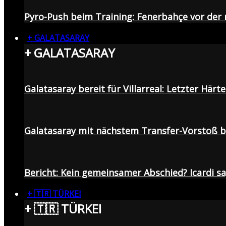
Pyro-Push beim Training: Fenerbahçe vor de
+ GALATASARAY
+ GALATASARAY
Galatasaray bereit für Villarreal: Letzter Här
Galatasaray mit nächstem Transfer-Vorstoß be
Bericht: Kein gemeinsamer Abschied? Icardi s
+ 🇹🇷 TÜRKEI
+ 🇹🇷 TÜRKEI