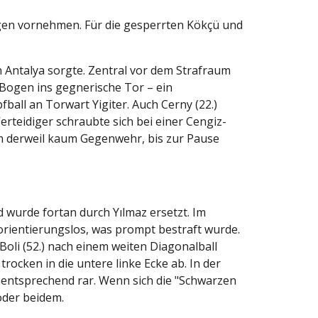
gen vornehmen. Für die gesperrten Kökçü und
n Antalya sorgte. Zentral vor dem Strafraum
Bogen ins gegnerische Tor – ein
ball an Torwart Yigiter. Auch Cerny (22.)
erteidiger schraubte sich bei einer Cengiz-
am derweil kaum Gegenwehr, bis zur Pause
d wurde fortan durch Yılmaz ersetzt. Im
orientierungslos, was prompt bestraft wurde.
oli (52.) nach einem weiten Diagonalball
rocken in die untere linke Ecke ab. In der
mentsprechend rar. Wenn sich die "Schwarzen
oder beidem.