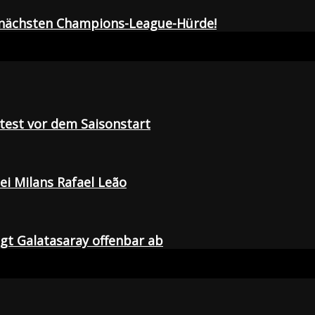
r nächsten Champions-League-Hürde!
tetest vor dem Saisonstart
i Milans Rafael Leão
agt Galatasaray offenbar ab