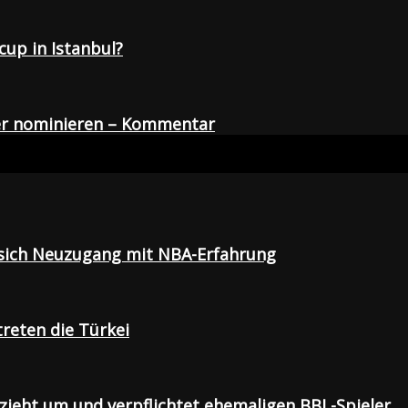
up in Istanbul?
der nominieren – Kommentar
t sich Neuzugang mit NBA-Erfahrung
treten die Türkei
 zieht um und verpflichtet ehemaligen BBL-Spieler