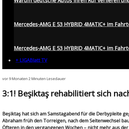
Warum deutsche Autos ihren Ruf verlieren un
Mercedes-AMG E 53 HYBRID 4MATIC+ im Fahrt
Mercedes-AMG E 53 HYBRID 4MATIC+ im Fahrte
+ LIGABlatt TV
vor 9 Monaten
2 Minuten Lesedauer
3:1! Beşiktaş rehabilitiert sich na
Beşiktaş hat sich am Samstagabend für die Derbypleite gegen Fenerbahçe rehabilitiert und auswärts in Antalya gewonnen. Beim 3:1-Sieg eröffnete Stürmer
Abraham früh den Torreigen, nach dem Seitenwechsel baute
Öfteren in den vergangenen Wochen – nicht mehr aus der