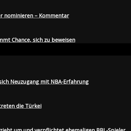
der nominieren – Kommentar
mmt Chance, sich zu beweisen
t sich Neuzugang mit NBA-Erfahrung
treten die Türkei
 zieht um und verpflichtet ehemaligen BBL-Spieler