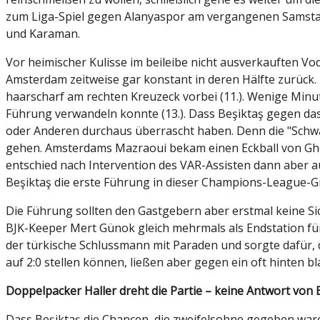
zum Liga-Spiel gegen Alanyaspor am vergangenen Samstag 
und Karaman.
Vor heimischer Kulisse im beileibe nicht ausverkauften 
Amsterdam zeitweise gar konstant in deren Hälfte zurück.
haarscharf am rechten Kreuzeck vorbei (11.). Wenige Minu
Führung verwandeln konnte (13.). Dass Beşiktaş gegen da
oder Anderen durchaus überrascht haben. Denn die "Schwa
gehen. Amsterdams Mazraoui bekam einen Eckball von Ghezza
entschied nach Intervention des VAR-Assisten dann aber au
Beşiktaş die erste Führung in dieser Champions-League-Gr
Die Führung sollten den Gastgebern aber erstmal keine Sic
BJK-Keeper Mert Günok gleich mehrmals als Endstation für 
der türkische Schlussmann mit Paraden und sorgte dafür, da
auf 2:0 stellen können, ließen aber gegen ein oft hinten b
Doppelpacker Haller dreht die Partie – keine Antwort von 
Dass Beşiktaş die Chancen, die zweifelsohne gegeben ware