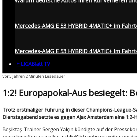
Warum deutsche Autos ihren Ruf verlieren un
Mercedes-AMG E 53 HYBRID 4MATIC+ im Fahrt
Mercedes-AMG E 53 HYBRID 4MATIC+ im Fahrte
+ LIGABlatt TV
vor 5 Jahren
2 Minuten Lesedauer
1:2! Europapokal-Aus besiegelt: Be
Trotz erstmaliger Führung in dieser Champions-League-Saison und einer ansprechenden ersten Halbzeit hat Beşiktaş auch das fünfte Gruppenspiel verloren: Am
Dienstagabend setzte es gegen Ajax Amsterdam eine 1:2-He
Beşiktaş-Trainer Sergen Yalçın kündigte auf der Presseko
reinschmeißen zu wollen, schließlich gehe es weiter um die