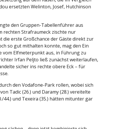
ou ersetzten Welinton, Josef, Hutchinson
rängte den Gruppen-Tabellenführer aus
om rechten Strafraumeck zischte nur
t die erste Großchance der Gäste direkt zur
och so gut mithalten konnte, mag den Ein
e vom Elfmeterpunkt aus, in Führung zu
hter Irfan Peljto ließ zunächst weiterlaufen,
delte sicher ins rechte obere Eck – für
sse.
 durch den Vodafone-Park rollen, wobei sich
on Tadic (26.) und Daramy (28.) vereitelte
/44.) und Texeira (35.) hätten mitunter gar
ng rächen – denn jetzt kombinierte sich