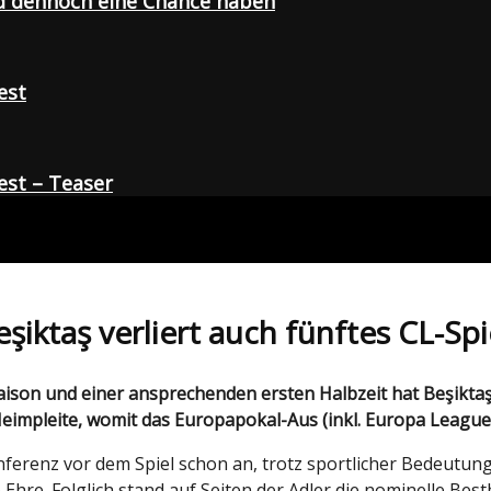
d dennoch eine Chance haben
est
st – Teaser
şiktaş verliert auch fünftes CL-Spi
impleite, womit das Europapokal-Aus (inkl. Europa League) 
nferenz vor dem Spiel schon an, trotz sportlicher Bedeutun
 Ehre. Folglich stand auf Seiten der Adler die nominelle Be