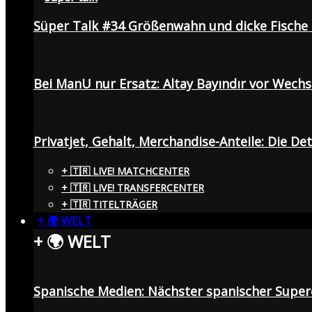
Süper Talk #34 Größenwahn und dicke Fisch
Bei ManU nur Ersatz: Altay Bayındır vor Wech
Privatjet, Gehalt, Merchandise-Anteile: Die De
+ 🇹🇷 LIVE! MATCHCENTER
+ 🇹🇷 LIVE! TRANSFERCENTER
+ 🇹🇷 TITELTRÄGER
+ 🌍 WELT
+ 🌍 WELT
Spanische Medien: Nächster spanischer Superc