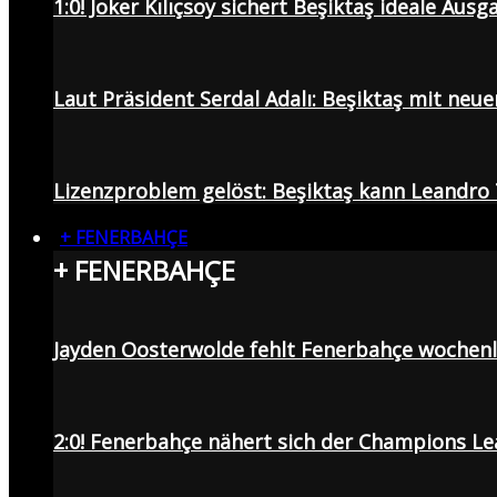
1:0! Joker Kılıçsoy sichert Beşiktaş ideale Aus
Laut Präsident Serdal Adalı: Beşiktaş mit neu
Lizenzproblem gelöst: Beşiktaş kann Leandro 
+ FENERBAHÇE
+ FENERBAHÇE
Jayden Oosterwolde fehlt Fenerbahçe wochen
2:0! Fenerbahçe nähert sich der Champions Lea