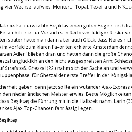
vier Wechsel aufwies: Montero, Topal, Texeira und N’Koud
Vodafone-Park erwischte Beşiktaş einen guten Beginn und d
 Ein ambitionierter Versuch von Rechtsverteidiger Rosier v
ten später hatte man dann aber auch Glück, dass Neres nich
s im Vorfeld zum klaren Favoriten erklärte Amsterdam denn
rzen Adler" blieben dran und hatten dann die große Chanc
l unglücklich an den leicht ausgespreizten Arm; Schiedsric
f Strafstoß. Ghezzal (22.) nahm sich der Sache an und verwan
uppenphase, für Ghezzal der erste Treffer in der Königskla
herheit geben, denn jetzt sollte ein wütender Ajax-Express
den niederländischen Meister erwies. Beste Möglichkeiten v
ss Beşiktaş die Führung mit in die Halbzeit nahm. Larin (30.
lankes Ajax Top-Chancen fahrlässig liegen.
Beşiktaş
n, nicht nutzen konnte, sollte sich dann im zweiten Durchga