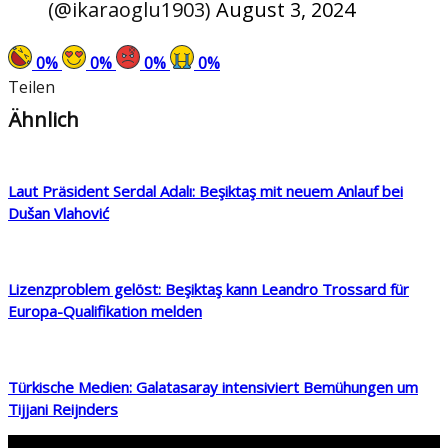
(@ikaraoglu1903)
August 3, 2024
0
%
0
%
0
%
0
%
Teilen
Ähnlich
Laut Präsident Serdal Adalı: Beşiktaş mit neuem Anlauf bei
Dušan Vlahović
Lizenzproblem gelöst: Beşiktaş kann Leandro Trossard für
Europa-Qualifikation melden
Türkische Medien: Galatasaray intensiviert Bemühungen um
Tijjani Reijnders