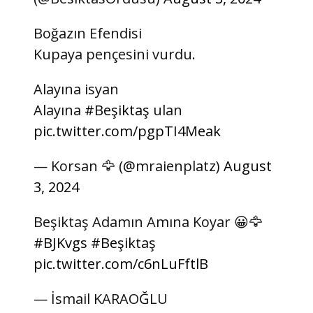
Boğazın Efendisi
Kupaya pençesini vurdu.
Alayına isyan
Alayına
#Beşiktaş
ulan
pic.twitter.com/pgpTI4Meak
— Korsan 🦅 (@mraienplatz)
August
3, 2024
Beşiktaş Adamın Amına Koyar 😀🦅
#BJKvgs
#Beşiktaş
pic.twitter.com/c6nLuFftlB
— İsmail KARAOĞLU