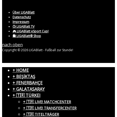
Über LIGABlatt
Datenschutz
Impressum
📺 LIGABlatt TV
🎮 LIGABlatt eSport Cup!
🛍️ LIGABlatt® Shop
nach oben
Copyright © 2026 LIGABlatt - Fußball zur Stunde!
+ HOME
+ BEŞİKTAŞ
+ FENERBAHÇE
+ GALATASARAY
+ 🇹🇷 TÜRKEI
+ 🇹🇷 LIVE! MATCHCENTER
+ 🇹🇷 LIVE! TRANSFERCENTER
+ 🇹🇷 TITELTRÄGER