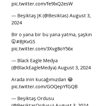
pic.twitter.com/fe9lxQ2esW
— Beşiktaş JK (@Besiktas)
August 3,
2024
Bir o yana bir bu yana yatma, şaşkın
🤫
#BJKvGS
pic.twitter.com/3Xvg8oY56x
— Black Eagle Medya
(@BlackEagleMedya)
August 3, 2024
Arada inin kucağımızdan 😂
pic.twitter.com/GOQepYfGQB
— Beşiktaş Ordusu
(@BesiktasOrdusu)
August 3, 2024