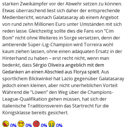
starken Zweikämpfer vor der Abwehr setzen zu können.
Etwas überraschend liest sich daher der entsprechende
Medienbericht, wonach Galatasaray ab einem Angebot
von rund zehn Millionen Euro unter Umständen mit sich
reden lasse. Gleichzeitig sollte dies die Fans von "Cim
Bom" nicht ohne Weiteres in Sorge versetzen, denn der
amtierende Süper-Lig-Champion wird Torreira wohl
kaum ziehen lassen, ohne einen adäquaten Ersatz in der
Hinterhand zu haben – erst recht nicht, wenn man
bedenkt, dass
Sérgio Oliveira angeblich mit dem
Gedanken an einen Abschied aus Florya spielt
. Aus
sportlichem Blickwinkel hat Lazio gegenüber Galatasaray
jedoch einen kleinen, aber nicht unerheblichen Vorteil:
Während die "Löwen" den Weg über die Champions-
League-Qualifikation gehen müssen, hat sich der
italienische Traditionsverein das Startrecht für die
Königsklasse bereits gesichert.
0
%
0
%
0
%
0
%