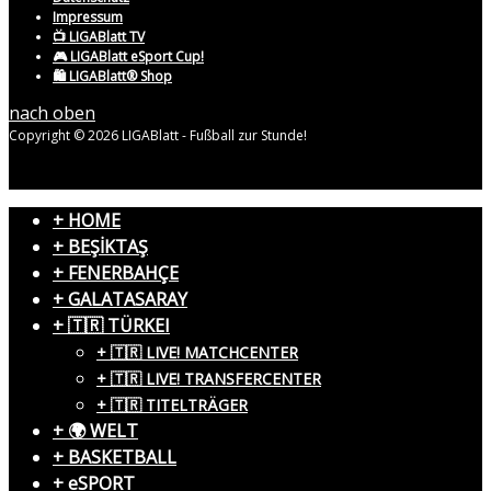
Impressum
📺 LIGABlatt TV
🎮 LIGABlatt eSport Cup!
🛍️ LIGABlatt® Shop
nach oben
Copyright © 2026 LIGABlatt - Fußball zur Stunde!
+ HOME
+ BEŞİKTAŞ
+ FENERBAHÇE
+ GALATASARAY
+ 🇹🇷 TÜRKEI
+ 🇹🇷 LIVE! MATCHCENTER
+ 🇹🇷 LIVE! TRANSFERCENTER
+ 🇹🇷 TITELTRÄGER
+ 🌍 WELT
+ BASKETBALL
+ eSPORT