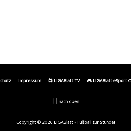
alatasaray mit
Bericht: Kein
ächstem Transfer-
gemeinsamer
orstoß bei Milans
Abschied? Icardi sagt
afael Leão
Galatasaray offenbar
ab
chutz
Impressum
📺 LIGABlatt TV
🎮 LIGABlatt eSport C
nach oben
Copyright © 2026 LIGABlatt - Fußball zur Stunde!