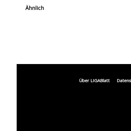
Ähnlich
Galatasaray bereit für
G
Villarreal: Letzter
n
Härtetest vor dem
V
Saisonstart
R
Über LIGABlatt
Datens