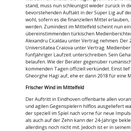
stand, muss nun schleunigst wieder zurück in d
bevorstehenden Auftakt in der Süper Lig auf d
wohl, sofern es die finanziellen Mittel erlaube
werden. Zumindest im Mittelfeld scheint nun ein 
übereinstimmenden türkischen Medienberichten
Alexandru Cicaldau unter Vertrag nehmen. Der 2
Universitatea Craiova unter Vertrag. Medienberi
fünfjähriger Laufzeit unterschreiben. Sein Gehal
belaufen. Wie der Berater gegenüber rumänische
kommenden Tagen offiziell verkündet. Einst lie
Gheorghe Hagi auf, ehe er dann 2018 für eine Mi
Frischer Wind im Mittelfeld
Der Auftritt in Eindhoven offenbarte allen vor
und agilen Gegenspielern hilflos ausgeliefert w
der speziell im Spiel nach vorne für neue Impul
als auch auf der Zehn kann der 24-Jährige bekl
allerdings noch nicht mit. Jedoch ist er in seine