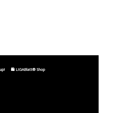
up!
🛍️ LIGABlatt® Shop