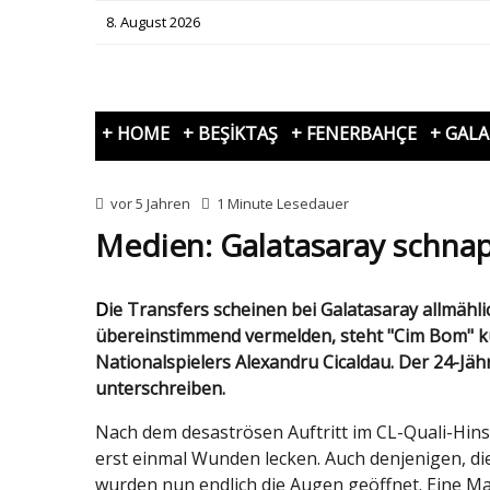
8. August 2026
+ HOME
+ BEŞİKTAŞ
+ FENERBAHÇE
+ GAL
vor 5 Jahren
1 Minute Lesedauer
Medien: Galatasaray schnap
Die Transfers scheinen bei Galatasaray allmählich ins Rollen zu kommen. Wie türkische Medien
übereinstimmend vermelden, steht "Cim Bom" ku
Nationalspielers Alexandru Cicaldau. Der 24-Jäh
unterschreiben.
Nach dem desaströsen Auftritt im CL-Quali-Hins
erst einmal Wunden lecken. Auch denjenigen, di
wurden nun endlich die Augen geöffnet. Eine Ma