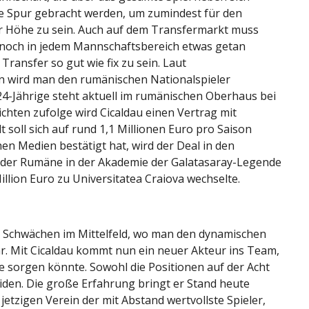
ie Spur gebracht werden, um zumindest für den
er Höhe zu sein. Auch auf dem Transfermarkt muss
n, noch in jedem Mannschaftsbereich etwas getan
Transfer so gut wie fix zu sein. Laut
 wird man den rumänischen Nationalspieler
4-Jährige steht aktuell im rumänischen Oberhaus bei
chten zufolge wird Cicaldau einen Vertrag mit
t soll sich auf rund 1,1 Millionen Euro pro Saison
n Medien bestätigt hat, wird der Deal in den
f der Rumäne in der Akademie der Galatasaray-Legende
llion Euro zu Universitatea Craiova wechselte.
an Schwächen im Mittelfeld, wo man den dynamischen
ar. Mit Cicaldau kommt nun ein neuer Akteur ins Team,
se sorgen könnte. Sowohl die Positionen auf der Acht
eiden. Die große Erfahrung bringt er Stand heute
m jetzigen Verein der mit Abstand wertvollste Spieler,