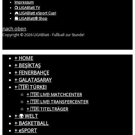
Impressum
📺 LIGABlatt TV
🎮 LIGABlatt eSport Cup!
🛍️ LIGABlatt® Shop
nach oben
Copyright © 2026 LIGABlatt - Fußball zur Stunde!
+ HOME
+ BEŞİKTAŞ
+ FENERBAHÇE
+ GALATASARAY
+ 🇹🇷 TÜRKEI
+ 🇹🇷 LIVE! MATCHCENTER
+ 🇹🇷 LIVE! TRANSFERCENTER
+ 🇹🇷 TITELTRÄGER
+ 🌍 WELT
+ BASKETBALL
+ eSPORT