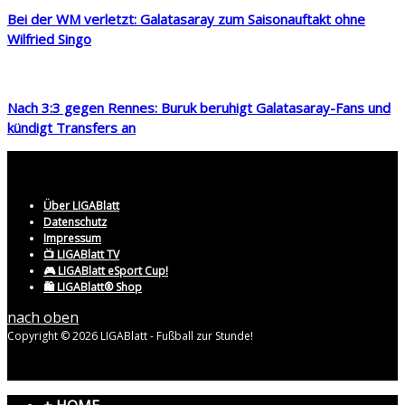
Bei der WM verletzt: Galatasaray zum Saisonauftakt ohne
Wilfried Singo
Nach 3:3 gegen Rennes: Buruk beruhigt Galatasaray-Fans und
kündigt Transfers an
Über LIGABlatt
Datenschutz
Impressum
📺 LIGABlatt TV
🎮 LIGABlatt eSport Cup!
🛍️ LIGABlatt® Shop
nach oben
Copyright © 2026 LIGABlatt - Fußball zur Stunde!