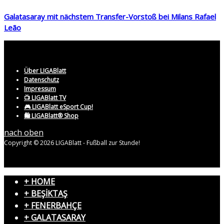
Galatasaray mit nächstem Transfer-Vorstoß bei Milans Rafael
Leão
Über LIGABlatt
Datenschutz
Impressum
📺 LIGABlatt TV
🎮 LIGABlatt eSport Cup!
🛍️ LIGABlatt® Shop
nach oben
Copyright © 2026 LIGABlatt - Fußball zur Stunde!
+ HOME
+ BEŞİKTAŞ
+ FENERBAHÇE
+ GALATASARAY