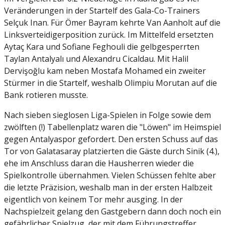
Veränderungen in der Startelf des Gala-Co-Trainers
Selçuk Inan. Für Ömer Bayram kehrte Van Aanholt auf die
Linksverteidigerposition zurück. Im Mittelfeld ersetzten
Aytaç Kara und Sofiane Feghouli die gelbgesperrten
Taylan Antalyalı und Alexandru Cicaldau. Mit Halil
Dervişoğlu kam neben Mostafa Mohamed ein zweiter
Stürmer in die Startelf, weshalb Olimpiu Morutan auf die
Bank rotieren musste.
Nach sieben sieglosen Liga-Spielen in Folge sowie dem
zwölften (!) Tabellenplatz waren die "Löwen" im Heimspiel
gegen Antalyaspor gefordert. Den ersten Schuss auf das
Tor von Galatasaray platzierten die Gäste durch Sinik (4.),
ehe im Anschluss daran die Hausherren wieder die
Spielkontrolle übernahmen. Vielen Schüssen fehlte aber
die letzte Präzision, weshalb man in der ersten Halbzeit
eigentlich von keinem Tor mehr ausging. In der
Nachspielzeit gelang den Gastgebern dann doch noch ein
gefährlicher Spielzug, der mit dem Führungstreffer