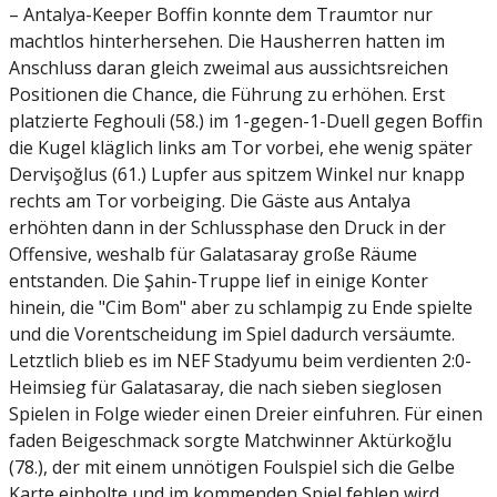
– Antalya-Keeper Boffin konnte dem Traumtor nur
machtlos hinterhersehen. Die Hausherren hatten im
Anschluss daran gleich zweimal aus aussichtsreichen
Positionen die Chance, die Führung zu erhöhen. Erst
platzierte Feghouli (58.) im 1-gegen-1-Duell gegen Boffin
die Kugel kläglich links am Tor vorbei, ehe wenig später
Dervişoğlus (61.) Lupfer aus spitzem Winkel nur knapp
rechts am Tor vorbeiging. Die Gäste aus Antalya
erhöhten dann in der Schlussphase den Druck in der
Offensive, weshalb für Galatasaray große Räume
entstanden. Die Şahin-Truppe lief in einige Konter
hinein, die "Cim Bom" aber zu schlampig zu Ende spielte
und die Vorentscheidung im Spiel dadurch versäumte.
Letztlich blieb es im NEF Stadyumu beim verdienten 2:0-
Heimsieg für Galatasaray, die nach sieben sieglosen
Spielen in Folge wieder einen Dreier einfuhren. Für einen
faden Beigeschmack sorgte Matchwinner Aktürkoğlu
(78.), der mit einem unnötigen Foulspiel sich die Gelbe
Karte einholte und im kommenden Spiel fehlen wird.