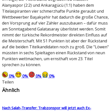
Alanyaspor (2:2) und Ankaragücü (1:1) haben dem
Titelaspiranten vier schmerzhafte Punkte geraubt und
Wettbewerber Başakşehir hat dadurch die große Chance,
den Vorsprung auf vier Zähler auszubauen – dafür muss
am Sonntagabend Galatasaray überlistet werden. Somit
nimmt der türkische Rekordmeister direkten Einfluss auf
die Meisterschaft. Mit 51 Punkten ist aber der Rückstand
auf die beiden Titelkandidaten noch zu groß. Die "Löwen"
müssten in sechs Spieltagen einen Rückstand von neun
Punkten wettmachen, um ernsthaft vom 23. Titel
sprechen zu können.
0
%
0
%
0
%
0
%
Teilen
Ähnlich
Nach Salah-Transfer: Trabzonspor will jetzt auch Ex-