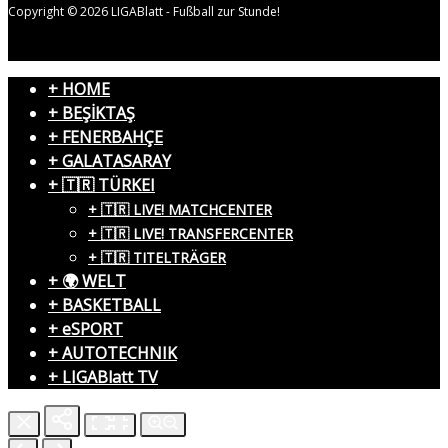
Copyright © 2026 LIGABlatt - Fußball zur Stunde!
+ HOME
+ BEŞİKTAŞ
+ FENERBAHÇE
+ GALATASARAY
+ 🇹🇷 TÜRKEI
+ 🇹🇷 LIVE! MATCHCENTER
+ 🇹🇷 LIVE! TRANSFERCENTER
+ 🇹🇷 TITELTRÄGER
+ 🌍 WELT
+ BASKETBALL
+ eSPORT
+ AUTOTECHNIK
+ LIGABlatt TV