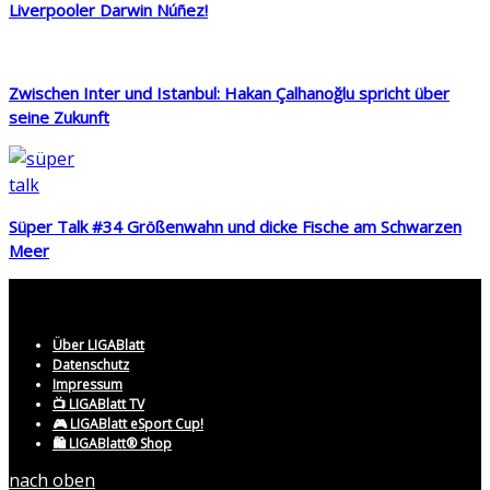
Liverpooler Darwin Núñez!
Zwischen Inter und Istanbul: Hakan Çalhanoğlu spricht über
seine Zukunft
Süper Talk #34 Größenwahn und dicke Fische am Schwarzen
Meer
Über LIGABlatt
Datenschutz
Impressum
📺 LIGABlatt TV
🎮 LIGABlatt eSport Cup!
🛍️ LIGABlatt® Shop
nach oben