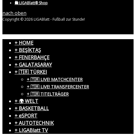
🛍️ LIGABlatt® Shop
nach oben
Copyright © 2026 LIGABlatt - Fußball zur Stunde!
+ HOME
+ BEŞİKTAŞ
+ FENERBAHÇE
+ GALATASARAY
+ 🇹🇷 TÜRKEI
+ 🇹🇷 LIVE! MATCHCENTER
+ 🇹🇷 LIVE! TRANSFERCENTER
+ 🇹🇷 TITELTRÄGER
+ 🌍 WELT
+ BASKETBALL
+ eSPORT
+ AUTOTECHNIK
+ LIGABlatt TV