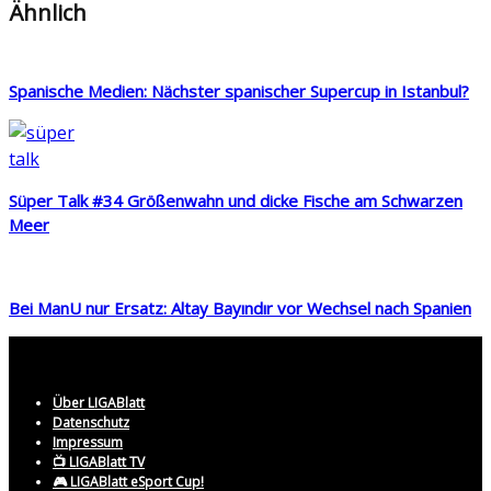
Ähnlich
Spanische Medien: Nächster spanischer Supercup in Istanbul?
Süper Talk #34 Größenwahn und dicke Fische am Schwarzen
Meer
Bei ManU nur Ersatz: Altay Bayındır vor Wechsel nach Spanien
Über LIGABlatt
Datenschutz
Impressum
📺 LIGABlatt TV
🎮 LIGABlatt eSport Cup!