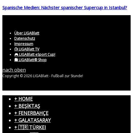
Spanische Medien: Nächster spanischer Supercup in Istanbul?
Über LIGABlatt
Datenschutz
Impressum
📺 LIGABlatt TV
🎮 LIGABlatt eSport Cup!
🛍️ LIGABlatt® Shop
nach oben
Copyright © 2026 LIGABlatt - Fußball zur Stunde!
+ HOME
+ BEŞİKTAŞ
+ FENERBAHÇE
+ GALATASARAY
+ 🇹🇷 TÜRKEI