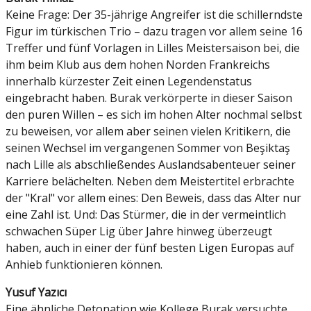
Keine Frage: Der 35-jährige Angreifer ist die schillerndste
Figur im türkischen Trio – dazu tragen vor allem seine 16
Treffer und fünf Vorlagen in Lilles Meistersaison bei, die
ihm beim Klub aus dem hohen Norden Frankreichs
innerhalb kürzester Zeit einen Legendenstatus
eingebracht haben. Burak verkörperte in dieser Saison
den puren Willen – es sich im hohen Alter nochmal selbst
zu beweisen, vor allem aber seinen vielen Kritikern, die
seinen Wechsel im vergangenen Sommer von Beşiktaş
nach Lille als abschließendes Auslandsabenteuer seiner
Karriere belächelten. Neben dem Meistertitel erbrachte
der "Kral" vor allem eines: Den Beweis, dass das Alter nur
eine Zahl ist. Und: Das Stürmer, die in der vermeintlich
schwachen Süper Lig über Jahre hinweg überzeugt
haben, auch in einer der fünf besten Ligen Europas auf
Anhieb funktionieren können.
Yusuf Yazıcı
Eine ähnliche Detonation wie Kollege Burak versuchte