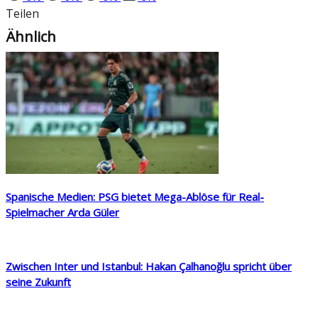
Teilen
Ähnlich
Spanische Medien: PSG bietet Mega-Ablöse für Real-
Spielmacher Arda Güler
Zwischen Inter und Istanbul: Hakan Çalhanoğlu spricht über
seine Zukunft