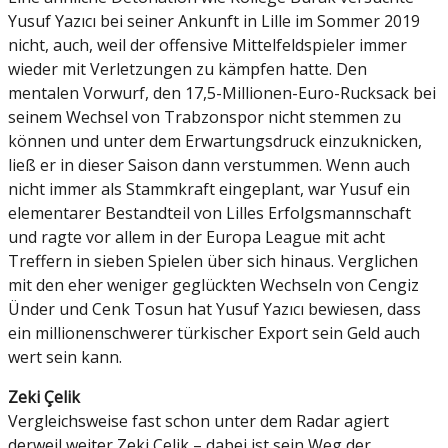
Yusuf Yazıcı bei seiner Ankunft in Lille im Sommer 2019
nicht, auch, weil der offensive Mittelfeldspieler immer
wieder mit Verletzungen zu kämpfen hatte. Den
mentalen Vorwurf, den 17,5-Millionen-Euro-Rucksack bei
seinem Wechsel von Trabzonspor nicht stemmen zu
können und unter dem Erwartungsdruck einzuknicken,
ließ er in dieser Saison dann verstummen. Wenn auch
nicht immer als Stammkraft eingeplant, war Yusuf ein
elementarer Bestandteil von Lilles Erfolgsmannschaft
und ragte vor allem in der Europa League mit acht
Treffern in sieben Spielen über sich hinaus. Verglichen
mit den eher weniger geglückten Wechseln von Cengiz
Ünder und Cenk Tosun hat Yusuf Yazıcı bewiesen, dass
ein millionenschwerer türkischer Export sein Geld auch
wert sein kann.
Zeki Çelik
Vergleichsweise fast schon unter dem Radar agiert
derweil weiter Zeki Çelik – dabei ist sein Weg der