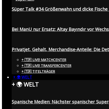
Süper Talk #34 Größenwahn und dicke Fisch
Bei ManU nur Ersatz: Altay Bayındır vor Wech
Privatjet, Gehalt, Merchandise-Anteile: Die De
+ 🇹🇷 LIVE! MATCHCENTER
+ 🇹🇷 LIVE! TRANSFERCENTER
+ 🇹🇷 TITELTRÄGER
+ 🌍 WELT
+ 🌍 WELT
Spanische Medien: Nächster spanischer Superc