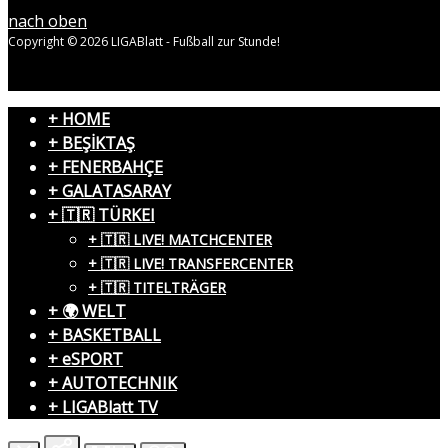
nach oben
Copyright © 2026 LIGABlatt - Fußball zur Stunde!
+ HOME
+ BEŞİKTAŞ
+ FENERBAHÇE
+ GALATASARAY
+ 🇹🇷 TÜRKEI
+ 🇹🇷 LIVE! MATCHCENTER
+ 🇹🇷 LIVE! TRANSFERCENTER
+ 🇹🇷 TITELTRÄGER
+ 🌍 WELT
+ BASKETBALL
+ eSPORT
+ AUTOTECHNIK
+ LIGABlatt TV