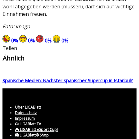
wohl abgegeben werden (müssen), darf sich auf wichtige
Einnahmen freuen.
Foto: imago
0
%
0
%
0
%
0
%
Teilen
Ähnlich
Spanische Medien: Nächster spanischer Supercup in Istanbul?
Über LIGABlatt
Datenschutz
Impressum
📺 LIGABlatt TV
🎮 LIGABlatt eSport Cup!
🛍️ LIGABlatt® Shop