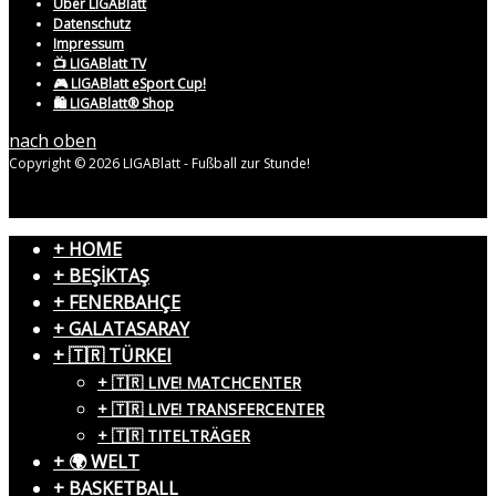
Über LIGABlatt
Datenschutz
Impressum
📺 LIGABlatt TV
🎮 LIGABlatt eSport Cup!
🛍️ LIGABlatt® Shop
nach oben
Copyright © 2026 LIGABlatt - Fußball zur Stunde!
+ HOME
+ BEŞİKTAŞ
+ FENERBAHÇE
+ GALATASARAY
+ 🇹🇷 TÜRKEI
+ 🇹🇷 LIVE! MATCHCENTER
+ 🇹🇷 LIVE! TRANSFERCENTER
+ 🇹🇷 TITELTRÄGER
+ 🌍 WELT
+ BASKETBALL