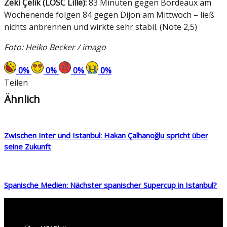
Zeki Çelik (LOSC Lille):
83 Minuten gegen Bordeaux am
Wochenende folgen 84 gegen Dijon am Mittwoch – ließ
nichts anbrennen und wirkte sehr stabil. (Note 2,5)
Foto: Heiko Becker / imago
0
%
0
%
0
%
0
%
Teilen
Ähnlich
Zwischen Inter und Istanbul: Hakan Çalhanoğlu spricht über
seine Zukunft
Spanische Medien: Nächster spanischer Supercup in Istanbul?