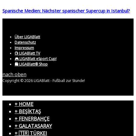
Spanische Medien: Nächster spanischer Supercup in Istanbul?
Über LIGABlatt
Datenschutz
Impressum
📺 LIGABlatt TV
🎮 LIGABlatt eSport Cup!
🛍️ LIGABlatt® Shop
nach oben
Copyright © 2026 LIGABlatt - Fußball zur Stunde!
+ HOME
+ BEŞİKTAŞ
+ FENERBAHÇE
+ GALATASARAY
+ 🇹🇷 TÜRKEI