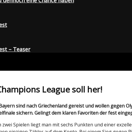
d dennoch eine Chance haben
est
st – Teaser
 Champions League soll her!
finale sichern. Gelingt dem klaren Favoriten der fest einge
zwei Spielen liegt man mit sechs Punkten und einer exzellen
inen einzigen Zähler auf dem Konto. Bei einem Sieg gegen 