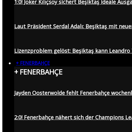
1:0! Joker Kılıçsoy sichert Beşiktaş ideale Aus
Laut Präsident Serdal Adalı: Beşiktaş mit neu
Lizenzproblem gelöst: Beşiktaş kann Leandro 
+ FENERBAHÇE
+ FENERBAHÇE
Jayden Oosterwolde fehlt Fenerbahçe wochen
2:0! Fenerbahçe nähert sich der Champions Lea