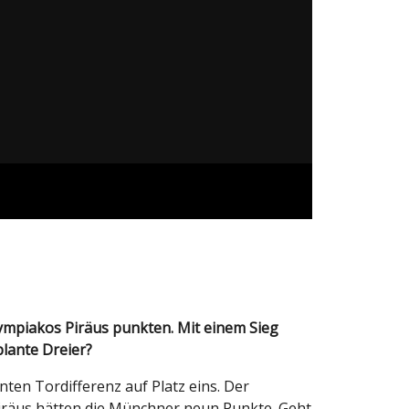
plante Dreier?
ten Tordifferenz auf Platz eins. Der
Piräus hätten die Münchner neun Punkte. Geht