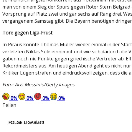
man von einem Sieg der Spurs gegen Roter Stern Belgrad au
Vorsprung auf Platz zwei und gar sechs auf Rang drei. Was s
vergangenem Samstag gibt. Die Bayern benötigen dringend
Tore gegen Liga-Frust
In Piräus könnte Thomas Müller wieder einmal in der Start
verletzten Niklas Süle einnimmt und wie sich dadurch die Vi
gaben noch nie Punkte gegen griechische Vertreter ab. Elf
Rekordmeisters aus. Am heutigen Abend geht es nicht nur
Kritiker Lügen strafen und eindrucksvoll zeigen, dass die 
Foto: Aris Messinis/Getty Images
0
%
0
%
0
%
0
%
Teilen
FOLGE LIGABlatt!