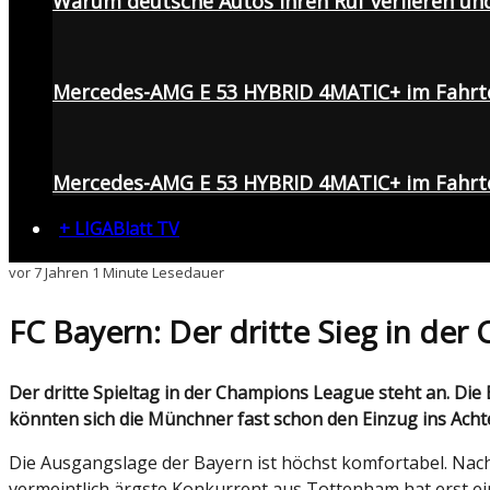
Warum deutsche Autos ihren Ruf verlieren un
Mercedes-AMG E 53 HYBRID 4MATIC+ im Fahrt
Mercedes-AMG E 53 HYBRID 4MATIC+ im Fahrte
+ LIGABlatt TV
vor 7 Jahren
1 Minute Lesedauer
FC Bayern: Der dritte Sieg in der
Der dritte Spieltag in der Champions League steht an. Die Bayern sind nach Griechenland gereist und wollen gegen Olympiakos Piräus punkten. Mit einem Sieg
könnten sich die Münchner fast schon den Einzug ins Achtel
Die Ausgangslage der Bayern ist höchst komfortabel. Nach 
vermeintlich ärgste Konkurrent aus Tottenham hat erst e