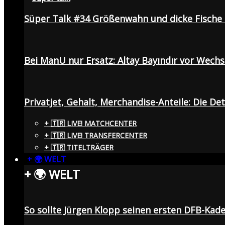
Süper Talk #34 Größenwahn und dicke Fisch
Bei ManU nur Ersatz: Altay Bayındır vor Wech
Privatjet, Gehalt, Merchandise-Anteile: Die De
+ 🇹🇷 LIVE! MATCHCENTER
+ 🇹🇷 LIVE! TRANSFERCENTER
+ 🇹🇷 TITELTRÄGER
+ 🌍 WELT
+ 🌍 WELT
So sollte Jürgen Klopp seinen ersten DFB-Ka