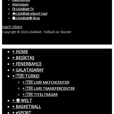
Impressum
📺 LIGABlatt TV
🎮 LIGABlatt eSport Cup!
🛍️ LIGABlatt® Shop
nach oben
Copyright © 2026 LIGABlatt - Fußball zur Stunde!
+ HOME
+ BEŞİKTAŞ
+ FENERBAHÇE
+ GALATASARAY
+ 🇹🇷 TÜRKEI
+ 🇹🇷 LIVE! MATCHCENTER
+ 🇹🇷 LIVE! TRANSFERCENTER
+ 🇹🇷 TITELTRÄGER
+ 🌍 WELT
+ BASKETBALL
+ eSPORT