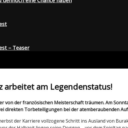
d dennoch eine Chance haben
est
st – Teaser
z arbeitet am Legendenstatus!
drei direkten Torbeteiligungen bei der atemberaubenden Au
rbst der Karriere vollzogene Schritt ins Ausland von Burak 
r der Halbzeit liegen seine Doggen – vor dem Spieltag nac