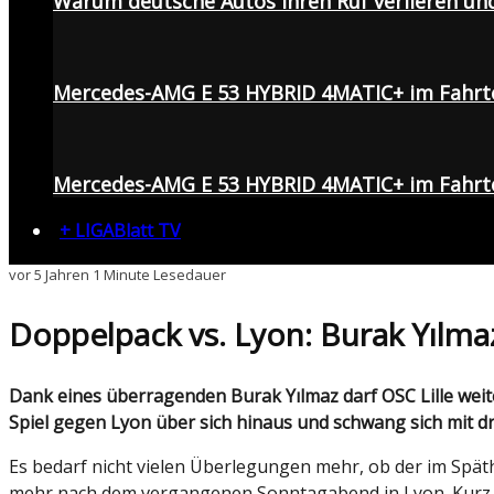
Warum deutsche Autos ihren Ruf verlieren un
Mercedes-AMG E 53 HYBRID 4MATIC+ im Fahrt
Mercedes-AMG E 53 HYBRID 4MATIC+ im Fahrte
+ LIGABlatt TV
vor 5 Jahren
1 Minute Lesedauer
Doppelpack vs. Lyon: Burak Yılma
Dank eines überragenden Burak Yılmaz darf OSC Lille weiter von der französischen Meisterschaft träumen. Am Sonntagabend wuchs der 35-jährige Türke im Top-
Spiel gegen Lyon über sich hinaus und schwang sich mit 
Es bedarf nicht vielen Überlegungen mehr, ob der im Späthe
mehr nach dem vergangenen Sonntagabend in Lyon. Kurz vo