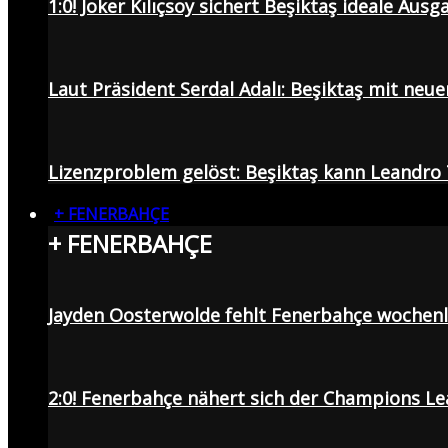
1:0! Joker Kılıçsoy sichert Beşiktaş ideale Aus
Laut Präsident Serdal Adalı: Beşiktaş mit neu
Lizenzproblem gelöst: Beşiktaş kann Leandro 
+ FENERBAHÇE
+ FENERBAHÇE
Jayden Oosterwolde fehlt Fenerbahçe wochen
2:0! Fenerbahçe nähert sich der Champions Lea