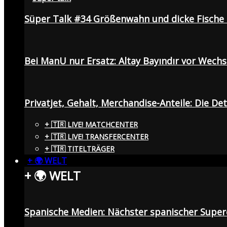
Süper Talk #34 Größenwahn und dicke Fisch
Bei ManU nur Ersatz: Altay Bayındır vor Wech
Privatjet, Gehalt, Merchandise-Anteile: Die De
+ 🇹🇷 LIVE! MATCHCENTER
+ 🇹🇷 LIVE! TRANSFERCENTER
+ 🇹🇷 TITELTRÄGER
+ 🌍 WELT
+ 🌍 WELT
Spanische Medien: Nächster spanischer Superc