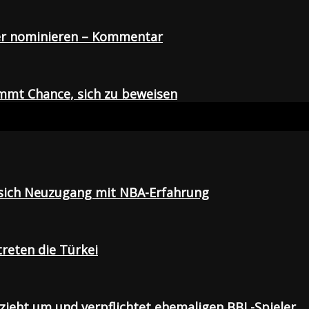
der nominieren – Kommentar
mmt Chance, sich zu beweisen
t sich Neuzugang mit NBA-Erfahrung
treten die Türkei
 zieht um und verpflichtet ehemaligen BBL-Spieler