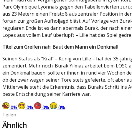
Parc Olympique Lyonnais gegen den Tabellenvierten zurück
aus 23 Metern einen Freistoß aus zentraler Position in den 
fortan zur großen Aufholjagd bläst. Auf Vorlage von Bura
regulären Ende ist es dann abermals Burak, der nach eine
Lopes aus vollem Lauf überlupft – Lille hat das Spiel gedreh
Titel zum Greifen nah: Baut dem Mann ein Denkmal!
Seinen Status als "Kral" – König von Lille – hat der 35-j
zementiert. Mehr noch: Burak Yılmaz arbeitet beim LOSC am
ein Denkmal bauen, sollte er ihnen in rund vier Wochen d
ob der zwar wegen seiner Tore stets gefeierte, oft aber 
Mittlerweile steht die Erkenntnis, dass Buraks Schritt ins
beste Entscheidung seiner Karriere war.
0
%
0
%
0
%
0
%
Teilen
Ähnlich