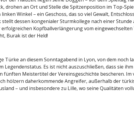
, drohen an Ort und Stelle die Spitzenposition im Top-Spi
linken Winkel – ein Geschoss, das so viel Gewalt, Entschloss
k stellt dessen kongenialer Sturmkollege nach einer Stunde
r erfolgreichen Kopfballverlängerung vom eingewechselten Y
t, Burak ist der Held!
ährige Türke an diesem Sonntagabend in Lyon, von dem noch l
 Legendenstatus. Es ist nicht auszuschließen, dass sie ihm 
en fünften Meistertitel der Vereinsgeschichte bescheren. I
auch hölzern daherkommende Angreifer, außerhalb der türki
 Ausland – und insbesondere zu Lille, wo seine Qualitäten v