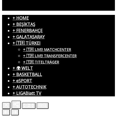
+ HOME
+ BEŞİKTAŞ
+ FENERBAHÇE
+ GALATASARAY
+ 🇹🇷 TÜRKEI
+ 🇹🇷 LIVE! MATCHCENTER
+ 🇹🇷 LIVE! TRANSFERCENTER
+ 🇹🇷 TITELTRÄGER
+ 🌍 WELT
+ BASKETBALL
+ eSPORT
+ AUTOTECHNIK
+ LIGABlatt TV