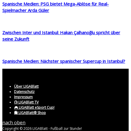
Spanische Medien: PSG bietet Mega-Ablöse für Real-
Spielmacher Arda Güler
Zwischen Inter und Istanbul: Hakan Çalhanoğlu spricht über
seine Zukunft
Spanische Medien: Nächster spanischer Supercup in Istanbul?
Über LIGABlatt
Datenschutz
Impressum
📺 LIGABlatt TV
🎮 LIGABlatt eSport Cup!
🛍️ LIGABlatt® Shop
nach oben
Copyright © 2026 LIGABlatt - Fußball zur Stunde!