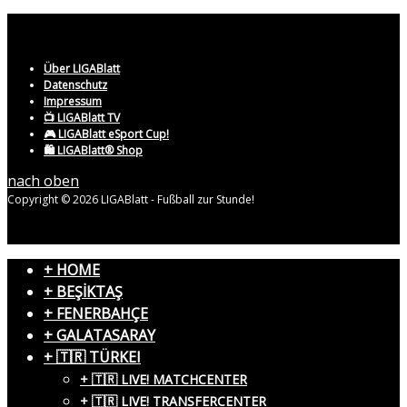
Über LIGABlatt
Datenschutz
Impressum
📺 LIGABlatt TV
🎮 LIGABlatt eSport Cup!
🛍️ LIGABlatt® Shop
nach oben
Copyright © 2026 LIGABlatt - Fußball zur Stunde!
+ HOME
+ BEŞİKTAŞ
+ FENERBAHÇE
+ GALATASARAY
+ 🇹🇷 TÜRKEI
+ 🇹🇷 LIVE! MATCHCENTER
+ 🇹🇷 LIVE! TRANSFERCENTER