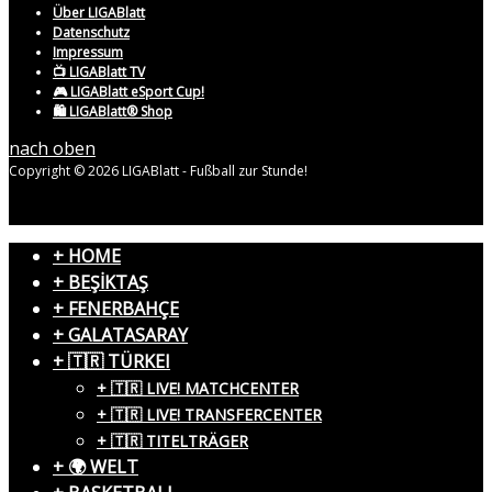
Über LIGABlatt
Datenschutz
Impressum
📺 LIGABlatt TV
🎮 LIGABlatt eSport Cup!
🛍️ LIGABlatt® Shop
nach oben
Copyright © 2026 LIGABlatt - Fußball zur Stunde!
+ HOME
+ BEŞİKTAŞ
+ FENERBAHÇE
+ GALATASARAY
+ 🇹🇷 TÜRKEI
+ 🇹🇷 LIVE! MATCHCENTER
+ 🇹🇷 LIVE! TRANSFERCENTER
+ 🇹🇷 TITELTRÄGER
+ 🌍 WELT