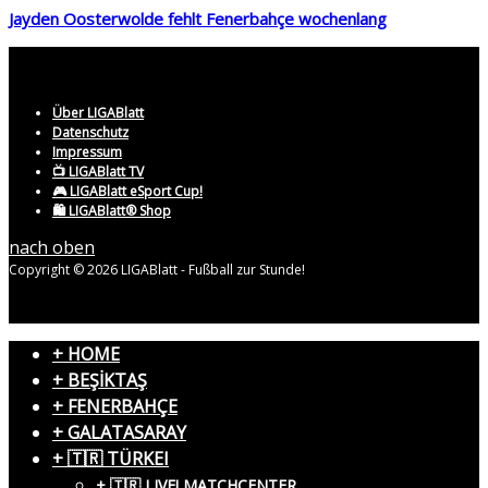
Jayden Oosterwolde fehlt Fenerbahçe wochenlang
Über LIGABlatt
Datenschutz
Impressum
📺 LIGABlatt TV
🎮 LIGABlatt eSport Cup!
🛍️ LIGABlatt® Shop
nach oben
Copyright © 2026 LIGABlatt - Fußball zur Stunde!
+ HOME
+ BEŞİKTAŞ
+ FENERBAHÇE
+ GALATASARAY
+ 🇹🇷 TÜRKEI
+ 🇹🇷 LIVE! MATCHCENTER