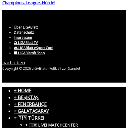
Champions-League-Hürde!
Über LIGABlatt
Datenschutz
Impressum
📺 LIGABlatt TV
🎮 LIGABlatt eSport Cup!
🛍️ LIGABlatt® Shop
nach oben
Copyright © 2026 LIGABlatt - Fußball zur Stunde!
+ HOME
+ BEŞİKTAŞ
+ FENERBAHÇE
+ GALATASARAY
+ 🇹🇷 TÜRKEI
+ 🇹🇷 LIVE! MATCHCENTER