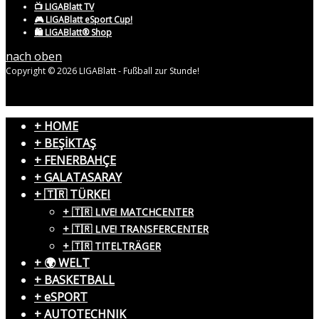
📺 LIGABlatt TV
🎮 LIGABlatt eSport Cup!
🛍️ LIGABlatt® Shop
nach oben
Copyright © 2026 LIGABlatt - Fußball zur Stunde!
+ HOME
+ BEŞİKTAŞ
+ FENERBAHÇE
+ GALATASARAY
+ 🇹🇷 TÜRKEI
+ 🇹🇷 LIVE! MATCHCENTER
+ 🇹🇷 LIVE! TRANSFERCENTER
+ 🇹🇷 TITELTRÄGER
+ 🌍 WELT
+ BASKETBALL
+ eSPORT
+ AUTOTECHNIK