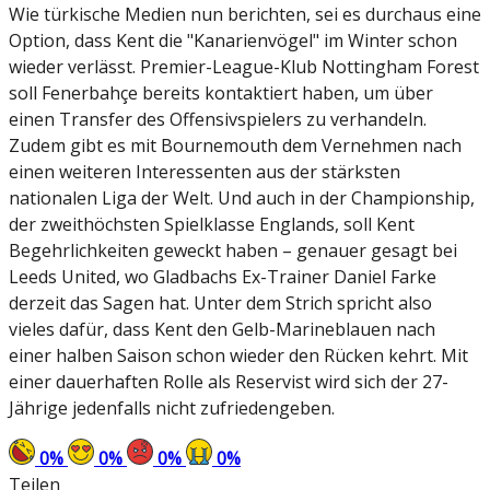
Wie türkische Medien nun berichten, sei es durchaus eine
Option, dass Kent die "Kanarienvögel" im Winter schon
wieder verlässt. Premier-League-Klub Nottingham Forest
soll Fenerbahçe bereits kontaktiert haben, um über
einen Transfer des Offensivspielers zu verhandeln.
Zudem gibt es mit Bournemouth dem Vernehmen nach
einen weiteren Interessenten aus der stärksten
nationalen Liga der Welt. Und auch in der Championship,
der zweithöchsten Spielklasse Englands, soll Kent
Begehrlichkeiten geweckt haben – genauer gesagt bei
Leeds United, wo Gladbachs Ex-Trainer Daniel Farke
derzeit das Sagen hat. Unter dem Strich spricht also
vieles dafür, dass Kent den Gelb-Marineblauen nach
einer halben Saison schon wieder den Rücken kehrt. Mit
einer dauerhaften Rolle als Reservist wird sich der 27-
Jährige jedenfalls nicht zufriedengeben.
0
%
0
%
0
%
0
%
Teilen