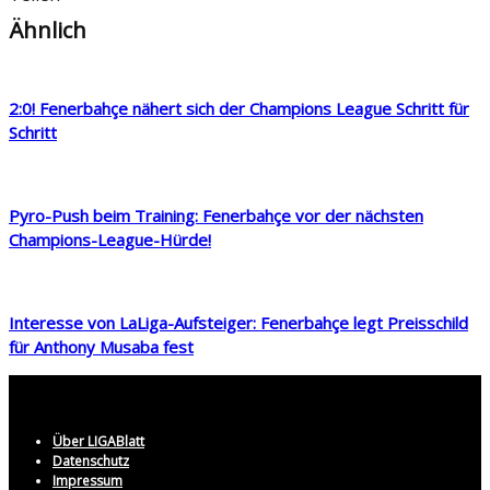
Ähnlich
2:0! Fenerbahçe nähert sich der Champions League Schritt für
Schritt
Pyro-Push beim Training: Fenerbahçe vor der nächsten
Champions-League-Hürde!
Interesse von LaLiga-Aufsteiger: Fenerbahçe legt Preisschild
für Anthony Musaba fest
Über LIGABlatt
Datenschutz
Impressum