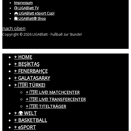
Impressum
📺 LIGABlatt TV
🎮 LIGABlatt eSport Cup!
🛍️ LIGABlatt® Shop
nach oben
Copyright © 2026 LIGABlatt - Fußball zur Stunde!
+ HOME
+ BEŞİKTAŞ
+ FENERBAHÇE
+ GALATASARAY
+ 🇹🇷 TÜRKEI
+ 🇹🇷 LIVE! MATCHCENTER
+ 🇹🇷 LIVE! TRANSFERCENTER
+ 🇹🇷 TITELTRÄGER
+ 🌍 WELT
+ BASKETBALL
+ eSPORT