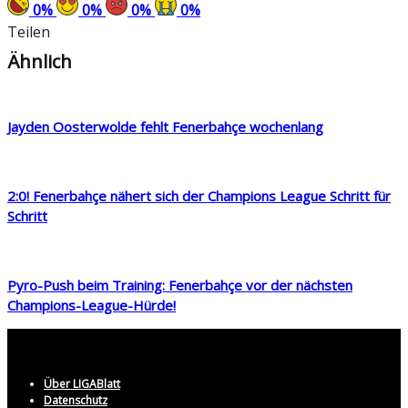
0
%
0
%
0
%
0
%
Teilen
Ähnlich
Jayden Oosterwolde fehlt Fenerbahçe wochenlang
2:0! Fenerbahçe nähert sich der Champions League Schritt für
Schritt
Pyro-Push beim Training: Fenerbahçe vor der nächsten
Champions-League-Hürde!
Über LIGABlatt
Datenschutz