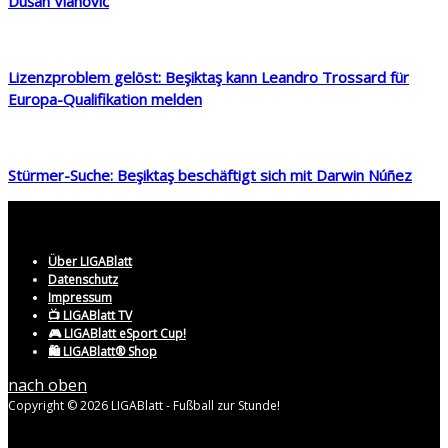
Dušan Vlahović
Lizenzproblem gelöst: Beşiktaş kann Leandro Trossard für
Europa-Qualifikation melden
Stürmer-Suche: Beşiktaş beschäftigt sich mit Darwin Núñez
Über LIGABlatt
Datenschutz
Impressum
📺 LIGABlatt TV
🎮 LIGABlatt eSport Cup!
🛍️ LIGABlatt® Shop
nach oben
Copyright © 2026 LIGABlatt - Fußball zur Stunde!