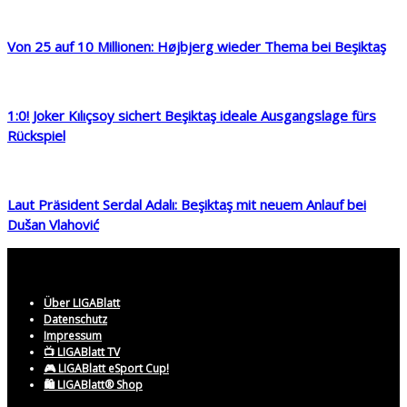
Von 25 auf 10 Millionen: Højbjerg wieder Thema bei Beşiktaş
1:0! Joker Kılıçsoy sichert Beşiktaş ideale Ausgangslage fürs
Rückspiel
Laut Präsident Serdal Adalı: Beşiktaş mit neuem Anlauf bei
Dušan Vlahović
Über LIGABlatt
Datenschutz
Impressum
📺 LIGABlatt TV
🎮 LIGABlatt eSport Cup!
🛍️ LIGABlatt® Shop