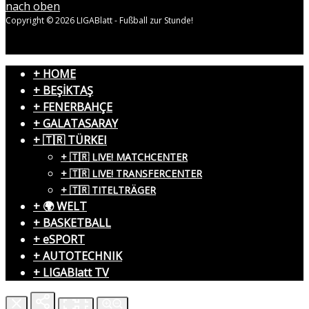
nach oben
Copyright © 2026 LIGABlatt - Fußball zur Stunde!
+ HOME
+ BEŞİKTAŞ
+ FENERBAHÇE
+ GALATASARAY
+ 🇹🇷 TÜRKEI
+ 🇹🇷 LIVE! MATCHCENTER
+ 🇹🇷 LIVE! TRANSFERCENTER
+ 🇹🇷 TITELTRÄGER
+ 🌍 WELT
+ BASKETBALL
+ eSPORT
+ AUTOTECHNIK
+ LIGABlatt TV