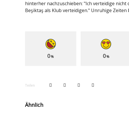
hinterher nachzuschieben: "Ich verteidige nic
Beşiktaş als Klub verteidigen." Unruhige Zeiten
0
0
%
%
Teilen
Ähnlich
1:0! Joker Kılıçsoy
L
sichert Beşiktaş
A