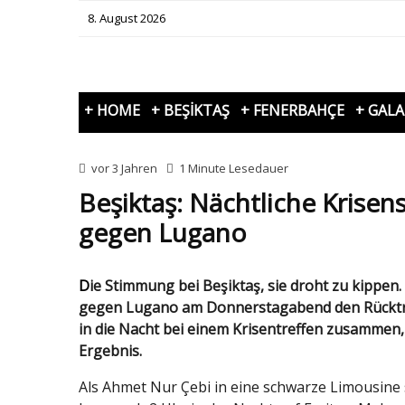
8. August 2026
+ HOME
+ BEŞİKTAŞ
+ FENERBAHÇE
+ GAL
vor 3 Jahren
1 Minute Lesedauer
Beşiktaş: Nächtliche Krise
gegen Lugano
Die Stimmung bei Beşiktaş, sie droht zu kippen. Fans forderten nach der beispiellosen 2:3-Blamage
gegen Lugano am Donnerstagabend den Rücktritt
in die Nacht bei einem Krisentreffen zusammen,
Ergebnis.
Als Ahmet Nur Çebi in eine schwarze Limousine s