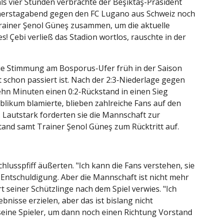
als vier Stunden verbrachte der Beşiktaş-Präsident
erstagabend gegen den FC Lugano aus Schweiz noch
Trainer Şenol Güneş zusammen, um die aktuelle
! Çebi verließ das Stadion wortlos, rauschte in der
r die Stimmung am Bosporus-Ufer früh in der Saison
 schon passiert ist. Nach der 2:3-Niederlage gegen
ehn Minuten einen 0:2-Rückstand in einen Sieg
likum blamierte, blieben zahlreiche Fans auf den
Lautstark forderten sie die Mannschaft zur
and samt Trainer Şenol Güneş zum Rücktritt auf.
chlusspfiff äußerten. "Ich kann die Fans verstehen, sie
e Entschuldigung. Aber die Mannschaft ist nicht mehr
rt seiner Schützlinge nach dem Spiel verwies. "Ich
bnisse erzielen, aber das ist bislang nicht
 seine Spieler, um dann noch einen Richtung Vorstand