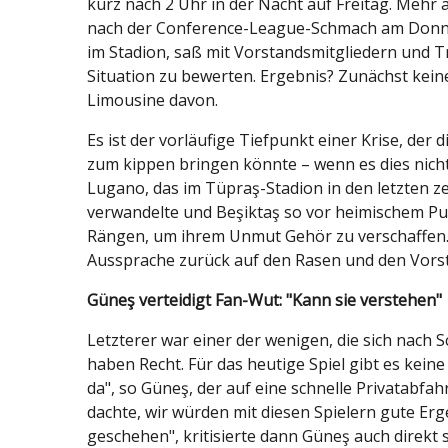
kurz nach 2 Uhr in der Nacht auf Freitag. Mehr 
nach der Conference-League-Schmach am Donn
im Stadion, saß mit Vorstandsmitgliedern und 
Situation zu bewerten. Ergebnis? Zunächst keines
Limousine davon.
Es ist der vorläufige Tiefpunkt einer Krise, de
zum kippen bringen könnte – wenn es dies nicht
Lugano, das im Tüpraş-Stadion in den letzten z
verwandelte und Beşiktaş so vor heimischem Pub
Rängen, um ihrem Unmut Gehör zu verschaffen. 
Aussprache zurück auf den Rasen und den Vorst
Güneş verteidigt Fan-Wut: "Kann sie verstehen"
Letzterer war einer der wenigen, die sich nach S
haben Recht. Für das heutige Spiel gibt es kein
da", so Güneş, der auf eine schnelle Privatabfah
dachte, wir würden mit diesen Spielern gute Erge
geschehen", kritisierte dann Güneş auch direkt