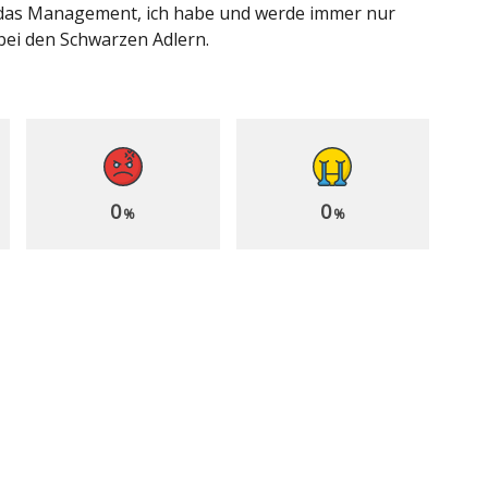
ht das Management, ich habe und werde immer nur
 bei den Schwarzen Adlern.
0
0
%
%
aut Präsident Serdal
Lizenzproblem
dalı: Beşiktaş mit
gelöst: Beşiktaş kann