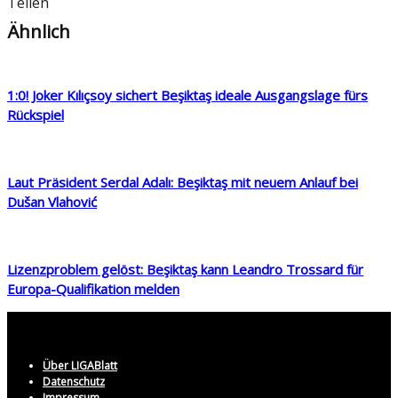
Teilen
Ähnlich
1:0! Joker Kılıçsoy sichert Beşiktaş ideale Ausgangslage fürs
Rückspiel
Laut Präsident Serdal Adalı: Beşiktaş mit neuem Anlauf bei
Dušan Vlahović
Lizenzproblem gelöst: Beşiktaş kann Leandro Trossard für
Europa-Qualifikation melden
Über LIGABlatt
Datenschutz
Impressum