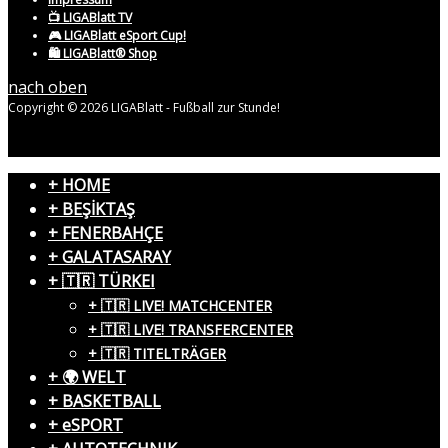
📺 LIGABlatt TV
🎮 LIGABlatt eSport Cup!
🛍️ LIGABlatt® Shop
nach oben
Copyright © 2026 LIGABlatt - Fußball zur Stunde!
+ HOME
+ BEŞİKTAŞ
+ FENERBAHÇE
+ GALATASARAY
+ 🇹🇷 TÜRKEI
+ 🇹🇷 LIVE! MATCHCENTER
+ 🇹🇷 LIVE! TRANSFERCENTER
+ 🇹🇷 TITELTRÄGER
+ 🌍 WELT
+ BASKETBALL
+ eSPORT