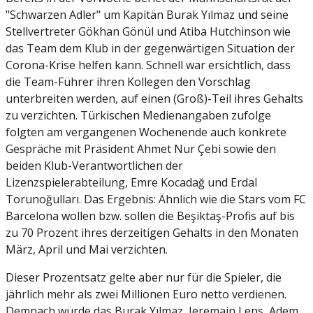
"Schwarzen Adler" um Kapitän Burak Yılmaz und seine
Stellvertreter Gökhan Gönül und Atiba Hutchinson wie
das Team dem Klub in der gegenwärtigen Situation der
Corona-Krise helfen kann. Schnell war ersichtlich, dass
die Team-Führer ihren Kollegen den Vorschlag
unterbreiten werden, auf einen (Groß)-Teil ihres Gehalts
zu verzichten. Türkischen Medienangaben zufolge
folgten am vergangenen Wochenende auch konkrete
Gespräche mit Präsident Ahmet Nur Çebi sowie den
beiden Klub-Verantwortlichen der
Lizenzspielerabteilung, Emre Kocadağ und Erdal
Torunoğulları. Das Ergebnis: Ähnlich wie die Stars vom FC
Barcelona wollen bzw. sollen die Beşiktaş-Profis auf bis
zu 70 Prozent ihres derzeitigen Gehalts in den Monaten
März, April und Mai verzichten.
Dieser Prozentsatz gelte aber nur für die Spieler, die
jährlich mehr als zwei Millionen Euro netto verdienen.
Demnach würde das Burak Yılmaz, Jeremain Lens, Adem